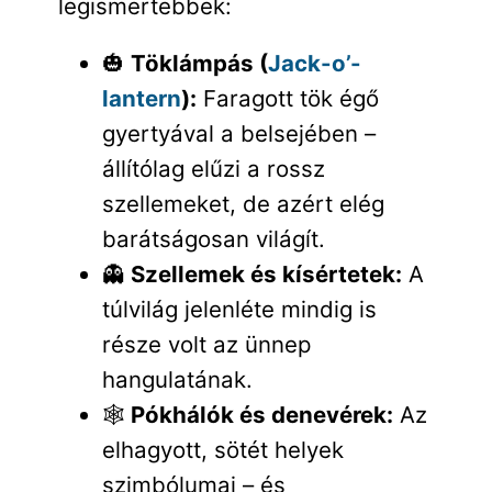
legismertebbek:
🎃
Töklámpás (
Jack-o’-
lantern
):
Faragott tök égő
gyertyával a belsejében –
állítólag elűzi a rossz
szellemeket, de azért elég
barátságosan világít.
👻
Szellemek és kísértetek:
A
túlvilág jelenléte mindig is
része volt az ünnep
hangulatának.
🕸️
Pókhálók és denevérek:
Az
elhagyott, sötét helyek
szimbólumai – és