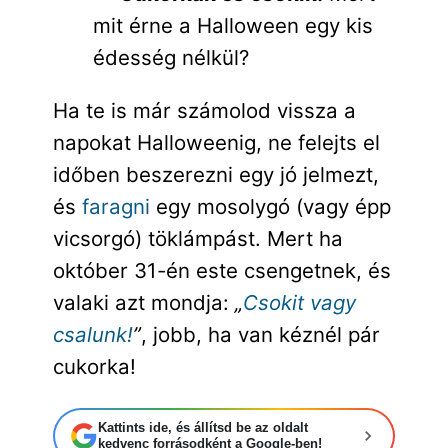
mit érne a Halloween egy kis
édesség nélkül?
Ha te is már számolod vissza a
napokat Halloweenig, ne felejts el
időben beszerezni egy jó jelmezt,
és
faragni
egy mosolygó (vagy épp
vicsorgó) töklámpást. Mert ha
október 31-én este csengetnek, és
valaki azt mondja:
„
Csokit vagy
csalunk!
”
, jobb, ha van kéznél pár
cukorka!
Kattints ide, és állítsd be az oldalt
kedvenc forrásodként a Google-ben!