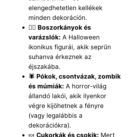
elengedhetetlen kellékek
minden dekoráción.
🧙‍♀️
Boszorkányok és
varázslók:
A Halloween
ikonikus figurái, akik seprűn
suhanva érkeznek az
éjszakába.
🕷️
Pókok, csontvázak, zombik
és múmiák:
A horror-világ
állandó lakói, akik ilyenkor
végre kijöhetnek a fényre
(vagy legalábbis a
dekorációkra).
🍬
Cukorkák és csokik:
Mert