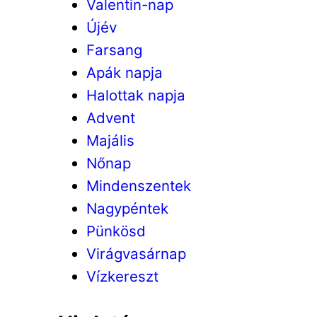
Valentin-nap
Újév
Farsang
Apák napja
Halottak napja
Advent
Majális
Nőnap
Mindenszentek
Nagypéntek
Pünkösd
Virágvasárnap
Vízkereszt