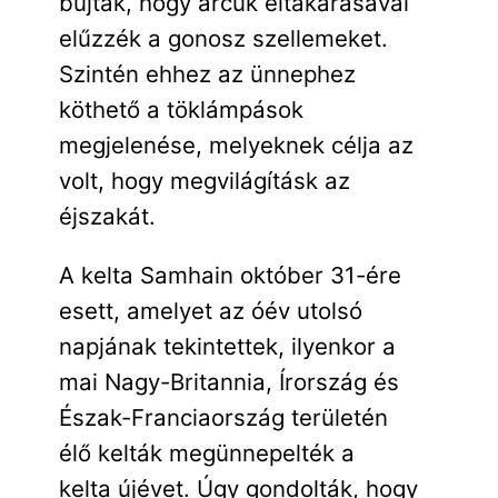
bújtak, hogy arcuk eltakarásával
elűzzék a gonosz szellemeket.
Szintén ehhez az ünnephez
köthető a töklámpások
megjelenése, melyeknek célja az
volt, hogy megvilágításk az
éjszakát.
A kelta Samhain október 31-ére
esett, amelyet az óév utolsó
napjának tekintettek, ilyenkor a
mai Nagy-Britannia, Írország és
Észak-Franciaország területén
élő kelták megünnepelték a
kelta újévet. Úgy gondolták, hogy