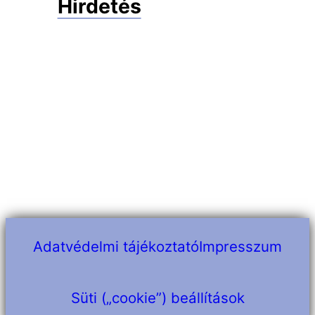
Hirdetés
Adatvédelmi tájékoztató
Impresszum
Süti („cookie”) beállítások