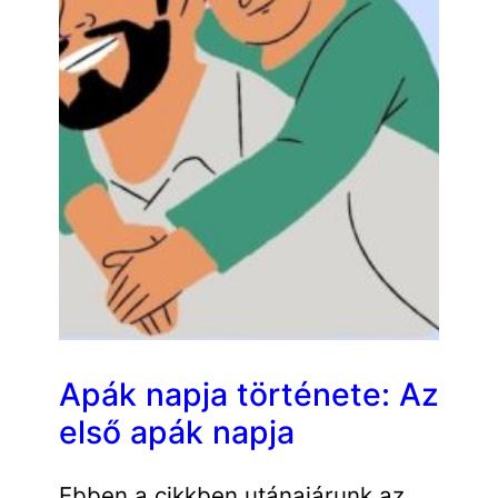
Apák napja története: Az
első apák napja
Ebben a cikkben utánajárunk az