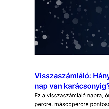
Visszaszámláló: Hán
nap van karácsonyig
Ez a visszaszámláló napra, ó
percre, másodpercre pontos