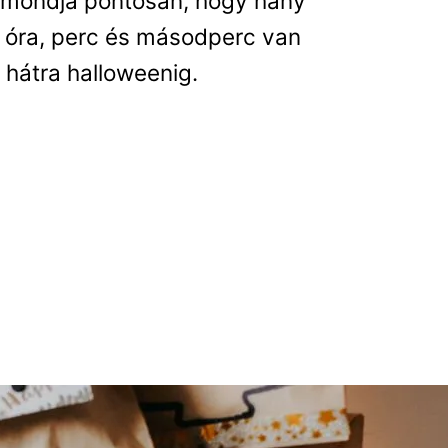
mondja pontosan, hogy hány
 óra, perc és másodperc van
hátra halloweenig.
házilag: Kreatív