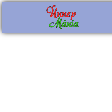
Ugrás
a
tartalomhoz