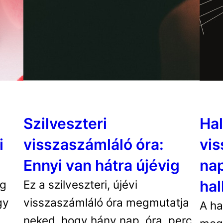
Szilveszteri
Ha
i
visszaszámláló óra:
vis
Ennyi van hátra újévig
nap
ha
ég
Ez a szilveszteri, újévi
gy
visszaszámláló óra megmutatja
A ha
neked, hogy hány nap, óra, perc