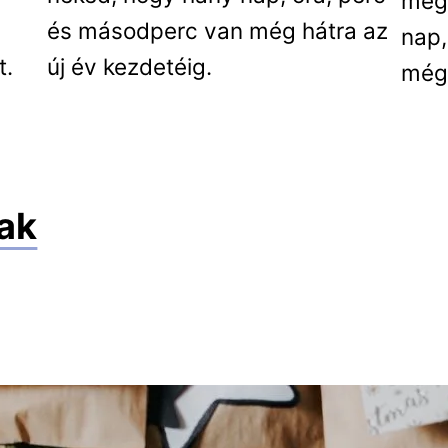
meg
és másodperc van még hátra az
nap,
t.
új év kezdetéig.
még 
ak
y készíts adventi kalendáriumot 