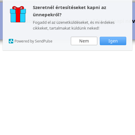
Szeretnél értesítéseket kapni az
ünnepekről?
Karácsony
További ünnepek
Mai, holnapi né
Fogadd el az üzenetküldéseket, és mi érdekes
cikkeket, tartalmakat küldünk neked!
Nem
Igen
Powered by SendPulse