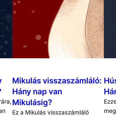
y
Mikulás visszaszámláló:
Hús
?
Hány nap van
Hán
Mikulásig?
rára,
Ezze
an
meg
Ez a Mikulás visszaszámláló