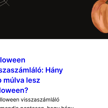
lloween
szaszámláló: Hány
 múlva lesz
lloween?
lloween visszaszámláló