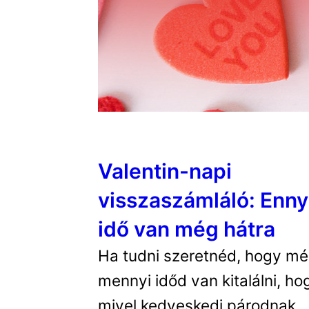
Valentin-napi
visszaszámláló: Enny
idő van még hátra
Ha tudni szeretnéd, hogy m
mennyi időd van kitalálni, ho
mivel kedveskedj párodnak,