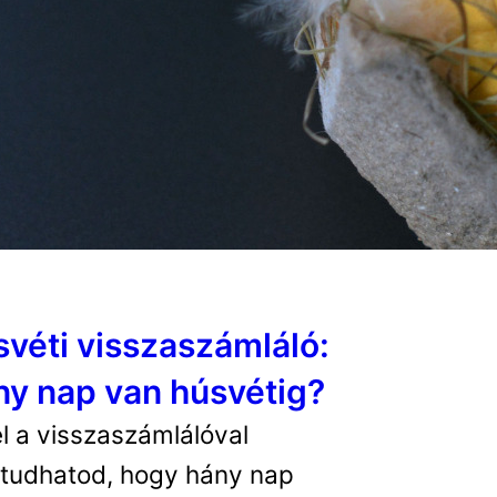
véti visszaszámláló:
y nap van húsvétig?
l a visszaszámlálóval
tudhatod, hogy hány nap