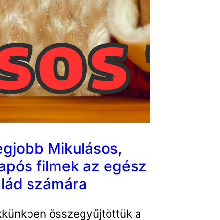
egjobb Mikulásos,
após filmek az egész
alád számára
kkünkben összegyűjtöttük a