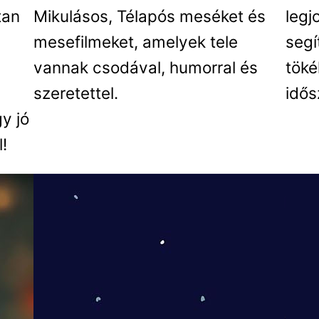
tan
Mikulásos, Télapós meséket és
legj
mesefilmeket, amelyek tele
segí
vannak csodával, humorral és
töké
szeretettel.
idős
y jó
!