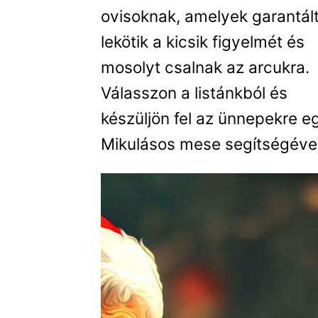
ovisoknak, amelyek garantál
lekötik a kicsik figyelmét és
mosolyt csalnak az arcukra.
Válasszon a listánkból és
készüljön fel az ünnepekre eg
Mikulásos mese segítségével