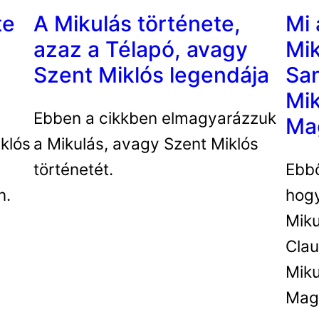
te
A Mikulás története,
Mi 
azaz a Télapó, avagy
Mik
Szent Miklós legendája
San
Mik
Ebben a cikkben elmagyarázzuk
Ma
klós
a Mikulás, avagy Szent Miklós
történetét.
Ebbő
n.
hogy
Miku
Clau
Miku
Mag