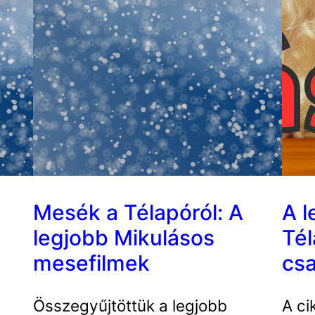
Mesék a Télapóról: A
A l
legjobb Mikulásos
Tél
mesefilmek
cs
Összegyűjtöttük a legjobb
A ci