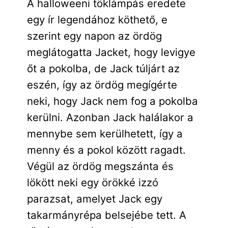
A halloweeni töklámpás eredete
egy ír legendához köthető, e
szerint egy napon az ördög
meglátogatta Jacket, hogy levigye
őt a pokolba, de Jack túljárt az
eszén, így az ördög megígérte
neki, hogy Jack nem fog a pokolba
kerülni. Azonban Jack halálakor a
mennybe sem kerülhetett, így a
menny és a pokol között ragadt.
Végül az ördög megszánta és
lökött neki egy örökké izzó
parazsat, amelyet Jack egy
takarmányrépa belsejébe tett. A