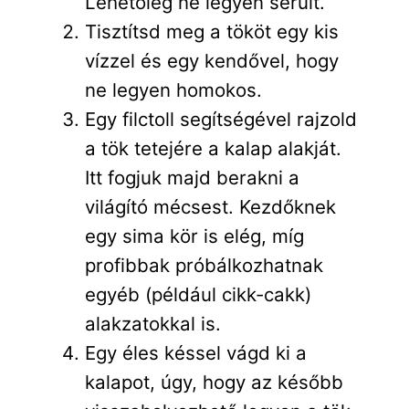
Lehetőleg ne legyen sérült.
Tisztítsd meg a tököt egy kis
vízzel és egy kendővel, hogy
ne legyen homokos.
Egy filctoll segítségével rajzold
a tök tetejére a kalap alakját.
Itt fogjuk majd berakni a
világító mécsest. Kezdőknek
egy sima kör is elég, míg
profibbak próbálkozhatnak
egyéb (például cikk-cakk)
alakzatokkal is.
Egy éles késsel vágd ki a
kalapot, úgy, hogy az később