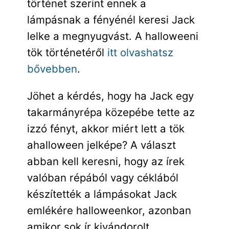
történet szerint ennek a
lámpásnak a fényénél keresi Jack
lelke a megnyugvást. A halloweeni
tök történetéről
itt olvashatsz
bővebben
.
Jöhet a kérdés, hogy ha Jack egy
takarmányrépa közepébe tette az
izzó fényt, akkor miért lett a tök
ahalloween jelképe? A választ
abban kell keresni, hogy az írek
valóban répából vagy céklából
készítették a lámpásokat Jack
emlékére halloweenkor, azonban
amikor sok ír kivándorolt