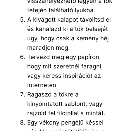
visszahelyezhető legyen a tök
tetején található lyukba.
A kivágott kalapot távolítsd el
és kanalazd ki a tök belsejét
úgy, hogy csak a kemény héj
maradjon meg.
Tervezd meg egy papíron,
hogy mit szeretnél faragni,
vagy keress inspirációt az
interneten.
Ragaszd a tökre a
kinyomtatott sablont, vagy
rajzold fel filctollal a mintát.
Egy vékony pengéjű késsel