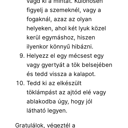
vágd ki a mintát. Különösen
figyelj a szemeknél, vagy a
fogaknál, azaz az olyan
helyeken, ahol két lyuk közel
kerül egymáshoz, hiszen
ilyenkor könnyű hibázni.
Helyezz el egy mécsest egy
vagy gyertyát a tök belsejében
és tedd vissza a kalapot.
Tedd ki az elkészült
töklámpást az ajtód elé vagy
ablakodba úgy, hogy jól
látható legyen.
Gratulálok, végeztél a