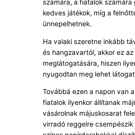
számára, a fiatalok számára
kedves játékok, míg a felnőt
ünnepelhetnek.
Ha valaki szeretne inkább táv
és hangzavartól, akkor ez az
meglátogatására, hiszen ilyen
nyugodtan meg lehet látogatn
Továbbá ezen a napon van a 
fiatalok ilyenkor állítanak m
vásárolnak májuskosarat fel
virradó reggelre csempészik a
színes papírdarabokkal díszí