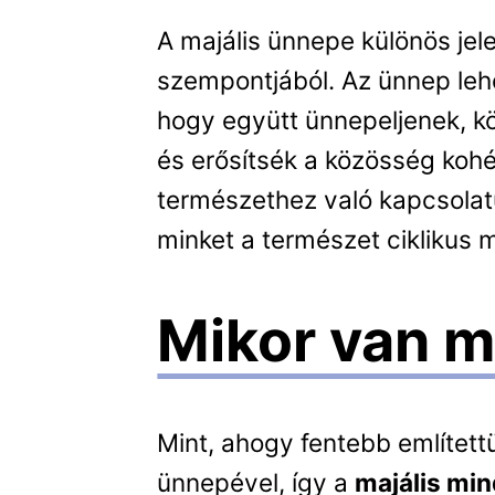
A majális ünnepe különös jele
szempontjából. Az ünnep leh
hogy együtt ünnepeljenek, 
és erősítsék a közösség kohéz
természethez való kapcsolatu
minket a természet ciklikus 
Mikor van m
Mint, ahogy fentebb említett
ünnepével, így a
majális mi