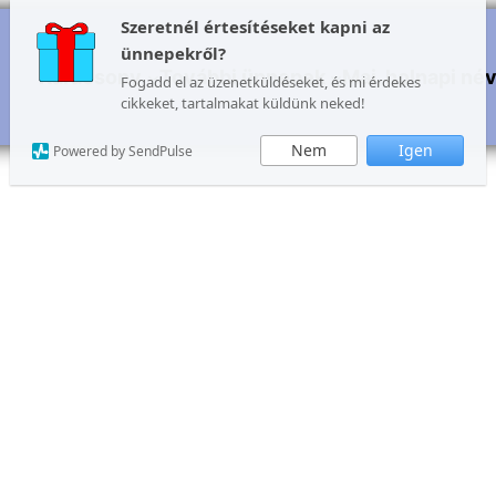
Szeretnél értesítéseket kapni az
ünnepekről?
Karácsony
További ünnepek
Mai, holnapi né
Fogadd el az üzenetküldéseket, és mi érdekes
cikkeket, tartalmakat küldünk neked!
Nem
Igen
Powered by SendPulse