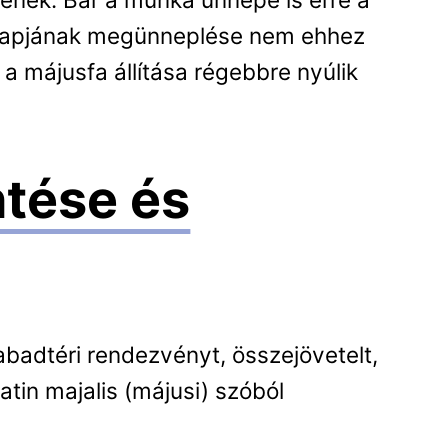
ő napjának megünneplése nem ehhez
 a májusfa állítása régebbre nyúlik
ntése és
abadtéri rendezvényt, összejövetelt,
latin majalis (májusi) szóból