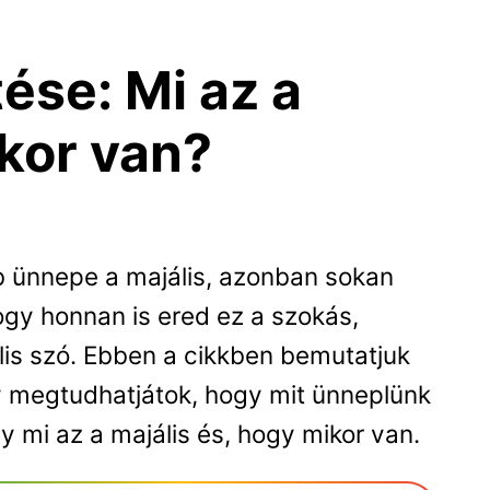
tése: Mi az a
ikor van?
b ünnepe a majális, azonban sokan
ogy honnan is ered ez a szokás,
jális szó. Ebben a cikkben bemutatjuk
gy megtudhatjátok, hogy mit ünneplünk
gy mi az a majális és, hogy mikor van.