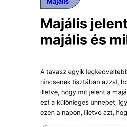
Majális
Majális jelen
majális és m
A tavasz egyik legkedvelteb
nincsenek tisztában azzal, h
illetve, hogy mit jelent a ma
ezt a különleges ünnepet, í
ezen a napon, illetve azt, ho