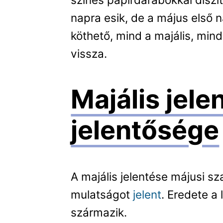
napra esik, de a május els
köthető, mind a majális, mind
vissza.
Majális jele
jelentősége
A majális jelentése májusi sz
mulatságot
jelent
. Eredete a 
származik.