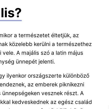
lis?
ikor a természetet éltetjük, az
ak közelebb kerülni a természethez
vele. A majális szó a latin május
ység ünnepét jelenti.
y ilyenkor országszerte különböző
endeznek, az emberek piknikezni
s ünnepségeken vesznek részt. A
kkal kedveskednek az egész család