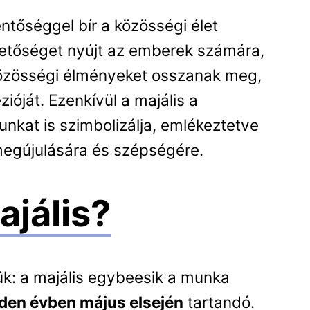
ntőséggel bír a közösségi élet
etőséget nyújt az emberek számára,
közösségi élményeket osszanak meg,
ióját. Ezenkívül a majális a
nkat is szimbolizálja, emlékeztetve
megújulására és szépségére.
ajális?
ük: a majális egybeesik a munka
nden évben május elsején
tartandó.