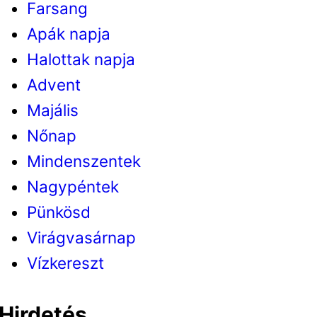
Farsang
Apák napja
Halottak napja
Advent
Majális
Nőnap
Mindenszentek
Nagypéntek
Pünkösd
Virágvasárnap
Vízkereszt
Hirdetés