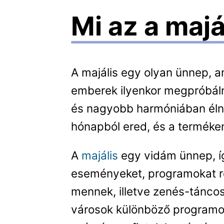
Mi az a majá
A majális egy olyan ünnep, am
emberek ilyenkor megpróbáln
és nagyobb harmóniában élni 
hónapból ered, és a terméken
A
majális
egy vidám ünnep, íg
eseményeket, programokat r
mennek, illetve zenés-tánco
városok különböző programo