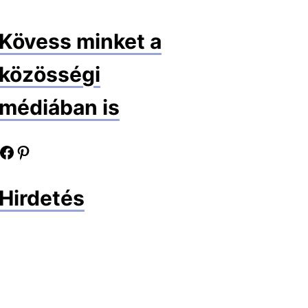
Kövess minket a
közösségi
médiában is
book oldalunk
Pinterest oldalunk
Hirdetés