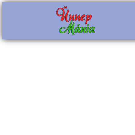
Ugrás
a
tartalomhoz