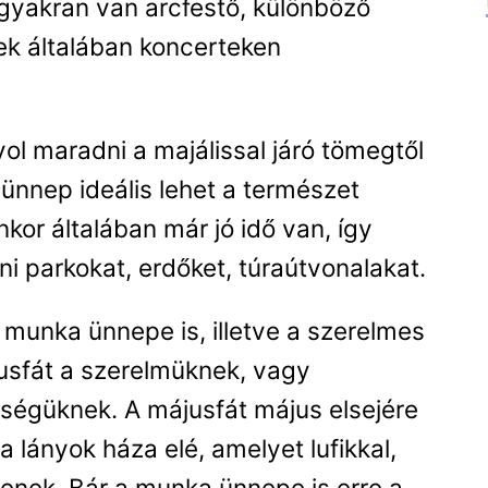
 gyakran van arcfestő, különböző
tek általában koncerteken
ol maradni a majálissal járó tömegtől
 ünnep ideális lehet a természet
kor általában már jó idő van, így
i parkokat, erdőket, túraútvonalakat.
munka ünnepe is, illetve a szerelmes
ájusfát a szerelmüknek, vagy
eségüknek. A májusfát május elsejére
 lányok háza elé, amelyet lufikkal,
tenek. Bár a munka ünnepe is erre a