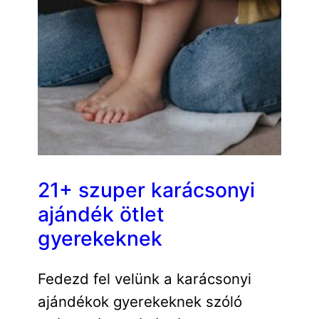
21+ szuper karácsonyi
ajándék ötlet
gyerekeknek
Fedezd fel velünk a karácsonyi
ajándékok gyerekeknek szóló