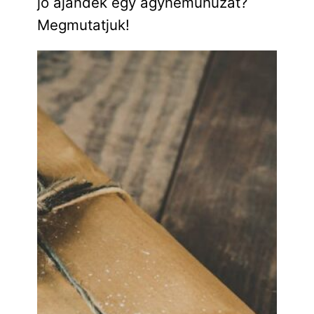
jó ajándék egy ágyneműhuzat?
Megmutatjuk!