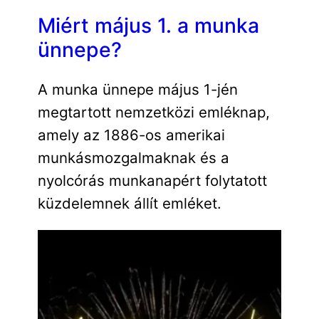
Miért május 1. a munka
ünnepe?
A munka ünnepe május 1-jén
megtartott nemzetközi emléknap,
amely az 1886-os amerikai
munkásmozgalmaknak és a
nyolcórás munkanapért folytatott
küzdelemnek állít emléket.