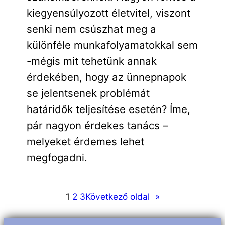
kiegyensúlyozott életvitel, viszont
senki nem csúszhat meg a
különféle munkafolyamatokkal sem
-mégis mit tehetünk annak
érdekében, hogy az ünnepnapok
se jelentsenek problémát
határidők teljesítése esetén? Íme,
pár nagyon érdekes tanács –
melyeket érdemes lehet
megfogadni.
1
2
3
Következő oldal
»