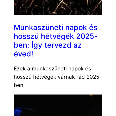
Munkaszüneti napok és
hosszú hétvégék 2025-
ben: Így tervezd az
éved!
Ezek a munkaszüneti napok és
hosszú hétvégék várnak rád 2025-
ben!