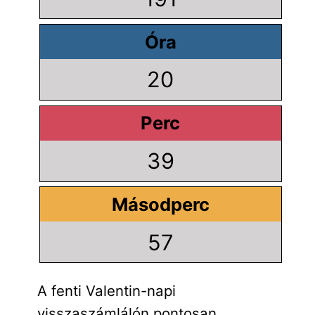
Óra
20
Perc
39
Másodperc
56
A fenti Valentin-napi
visszaszámlálón pontosan