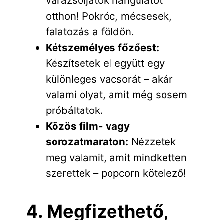
varázsoljatok hangulatot
otthon! Pokróc, mécsesek,
falatozás a földön.
Kétszemélyes főzőest:
Készítsetek el együtt egy
különleges vacsorát – akár
valami olyat, amit még sosem
próbáltatok.
Közös film- vagy
sorozatmaraton:
Nézzetek
meg valamit, amit mindketten
szerettek – popcorn kötelező!
4. Megfizethető,