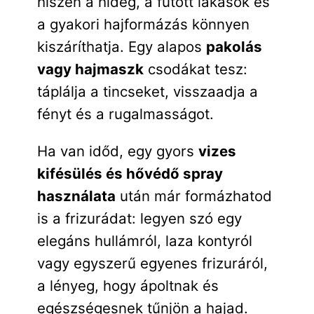
hiszen a hideg, a fűtött lakások és
a gyakori hajformázás könnyen
kiszáríthatja. Egy alapos
pakolás
vagy hajmaszk
csodákat tesz:
táplálja a tincseket, visszaadja a
fényt és a rugalmasságot.
Ha van időd, egy gyors
vizes
kifésülés és hővédő spray
használata
után már formázhatod
is a frizurádat: legyen szó egy
elegáns hullámról, laza kontyról
vagy egyszerű egyenes frizuráról,
a lényeg, hogy ápoltnak és
egészségesnek tűnjön a hajad.