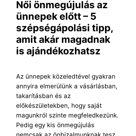
Női önmegújulás az
ünnepek előtt – 5
szépségápolási tipp,
amit akár magadnak
is ajándékozhatsz
Az ünnepek közeledtével gyakran
annyira elmerülünk a vásárlásban,
takarításban és az
előkészületekben, hogy saját
magunkról szinte megfeledkezünk.
Pedig egy kis önmegújulás
nemcsak az önbizalmunknak tesz