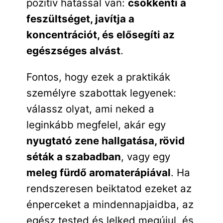
pozitív hatással van:
csökkenti a
feszültséget, javítja a
koncentrációt, és elősegíti az
egészséges alvást
.
Fontos, hogy ezek a praktikák
személyre szabottak legyenek:
válassz olyat, ami neked a
leginkább megfelel, akár egy
nyugtató zene hallgatása, rövid
séták a szabadban
, vagy egy
meleg fürdő aromaterápiával
. Ha
rendszeresen beiktatod ezeket az
énperceket a mindennapjaidba, az
egész tested és lelked megújul, és