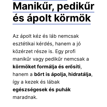
Manikűr, pedikűr
és ápolt körmök
Az ápolt kéz és láb nemcsak
esztétikai kérdés, hanem a jó
közérzet része is. Egy profi
manikűr vagy pedikűr nemcsak a
körmöket formálja és erősíti
,
hanem a
bőrt is ápolja, hidratálja
,
így a kezek és lábak
egészségesek és puhák
maradnak.