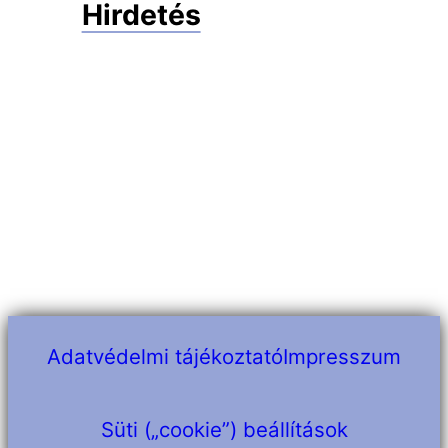
Hirdetés
Adatvédelmi tájékoztató
Impresszum
Süti („cookie”) beállítások