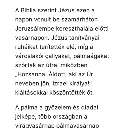
A Biblia szerint Jézus ezen a
napon vonult be szamárháton
Jeruzsálembe kereszthalála előtti
vasárnapon. Jézus tanítványai
ruháikat terítették elé, míg a
városlakói gallyakat, pálmaágakat
szórtak az útra, miközben
„Hozsanna! Áldott, aki az Úr
nevében jön, Izrael királya!”
kiáltásokkal köszöntötték őt.
A pálma a győzelem és diadal
jelképe, több országban a
virágvasárnap pálmavasárnap