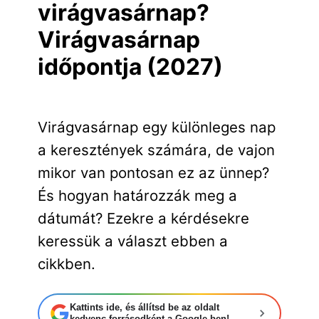
virágvasárnap?
Virágvasárnap
időpontja (2027)
Virágvasárnap egy különleges nap
a keresztények számára, de vajon
mikor van pontosan ez az ünnep?
És hogyan határozzák meg a
dátumát? Ezekre a kérdésekre
keressük a választ ebben a
cikkben.
Kattints ide, és állítsd be az oldalt
kedvenc forrásodként a Google-ben!