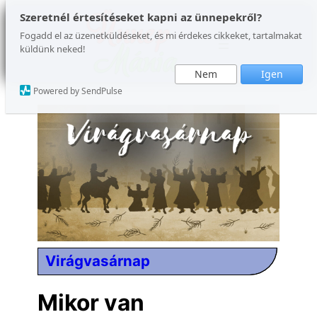
Ugrás
Szeretnél értesítéseket kapni az ünnepekről?
a
Fogadd el az üzenetküldéseket, és mi érdekes cikkeket, tartalmakat
küldünk neked!
tartalomhoz
Nem
Igen
Powered by SendPulse
Virágvasárnap
Mikor van