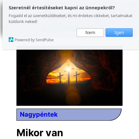
Ugrás
Szeretnél értesítéseket kapni az ünnepekről?
a
Fogadd el az üzenetküldéseket, és mi érdekes cikkeket, tartalmakat
küldünk neked!
tartalomhoz
Nem
Igen
Powered by SendPulse
Nagypéntek
Mikor van