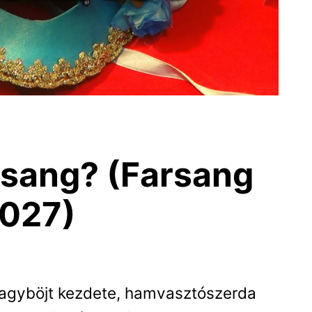
rsang? (Farsang
2027)
 nagyböjt kezdete, hamvasztószerda