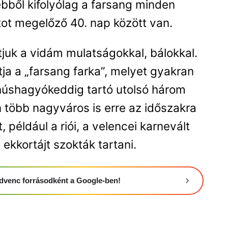
ebből kifolyólag a farsang minden
tot megelőző 40. nap között van.
juk a vidám mulatságokkal, bálokkal.
ja a „farsang farka”, melyet gyakran
 húshagyókeddig tartó utolsó három
 több nagyváros is erre az időszakra
, például a riói, a velencei karnevált
ekkortájt szokták tartani.
 kedvenc forrásodként a Google-ben!