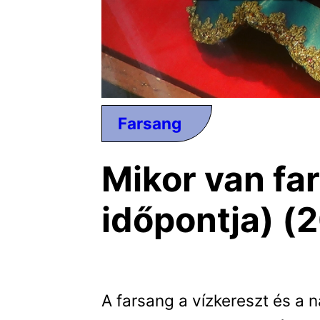
Farsang
Mikor van fa
időpontja) (
A farsang a vízkereszt és a