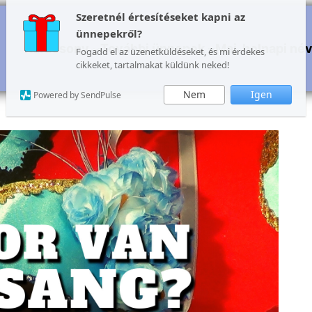
Szeretnél értesítéseket kapni az
ünnepekről?
Karácsony
További ünnepek
Mai, holnapi né
Fogadd el az üzenetküldéseket, és mi érdekes
cikkeket, tartalmakat küldünk neked!
Nem
Igen
Powered by SendPulse