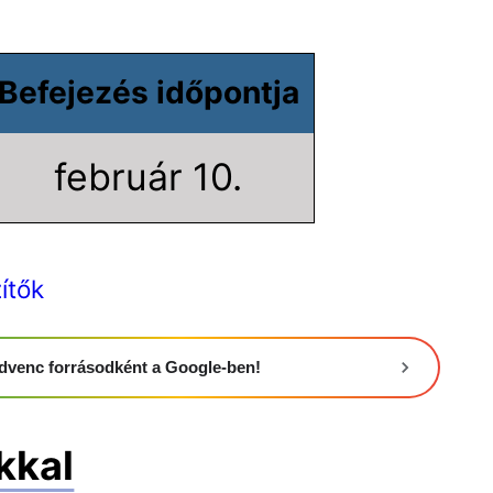
Befejezés időpontja
február 10.
ítők
 kedvenc forrásodként a Google-ben!
kkal