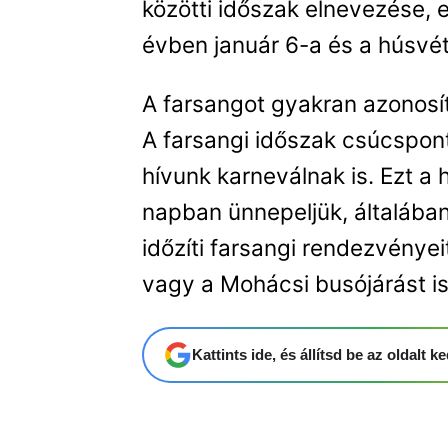
közötti időszak elnevezése, 
évben január 6-a és a húsvé
A farsangot gyakran azonosít
A farsangi időszak csúcspont
hívunk karneválnak is. Ezt a
napban ünnepeljük, általában
időzíti farsangi rendezvényeit
vagy a Mohácsi busójárást is 
Kattints ide, és állítsd be az oldalt