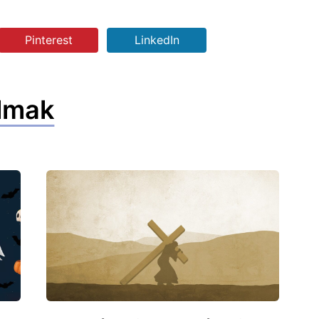
Pinterest
LinkedIn
lmak