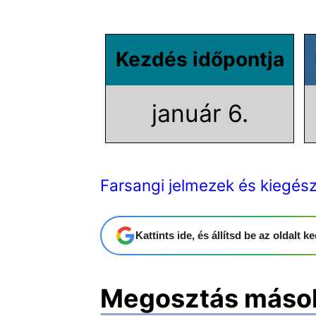
Kezdés időpontja
január 6.
Farsangi jelmezek és kiegész
Kattints ide, és állítsd be az oldalt
Megosztás máso