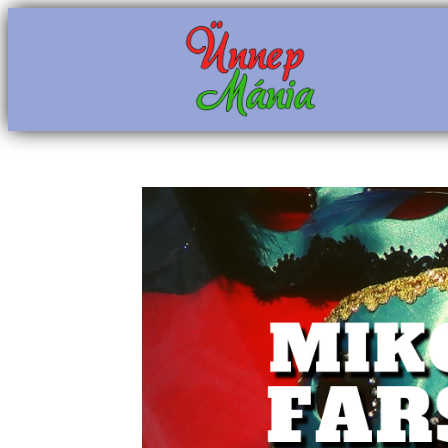
Ugrás
a
tartalomhoz