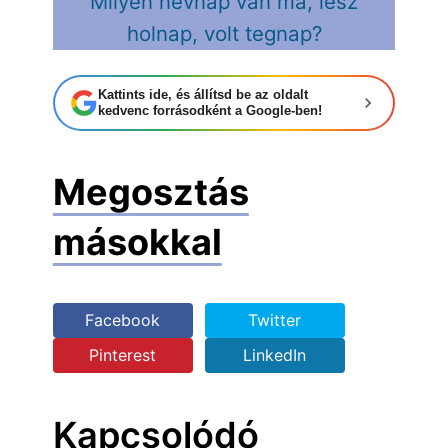
Milyen névnap van ma, lesz
holnap, volt tegnap?
Kattints ide, és állítsd be az oldalt
kedvenc forrásodként a Google-ben!
Megosztás
másokkal
Facebook
Twitter
Pinterest
LinkedIn
Kapcsolódó