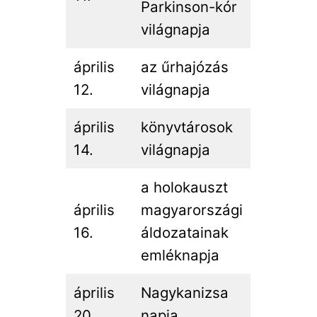
Parkinson-kór
világnapja
április
az űrhajózás
12.
világnapja
április
könyvtárosok
14.
világnapja
a holokauszt
április
magyarországi
16.
áldozatainak
emléknapja
április
Nagykanizsa
20.
napja