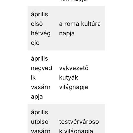
április
első
a roma kultúra
hétvég
napja
éje
április
negyed
vakvezető
ik
kutyák
vasárn
világnapja
apja
április
utolsó
testvérvároso
vasárn
k világnapja