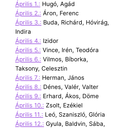
Április 1.:
Hugó, Agád
Április 2.:
Áron, Ferenc
Április 3.:
Buda, Richárd, Hóvirág,
Indira
Április 4.:
Izidor
Április 5.:
Vince, Irén, Teodóra
Április 6.:
Vilmos, Bíborka,
Taksony, Celesztin
Április 7.:
Herman, János
Április 8.:
Dénes, Valér, Valter
Április 9.:
Erhard, Ákos, Döme
Április 10.:
Zsolt, Ezékiel
Április 11.:
Leó, Szaniszló, Glória
Április 12.:
Gyula, Baldvin, Sába,