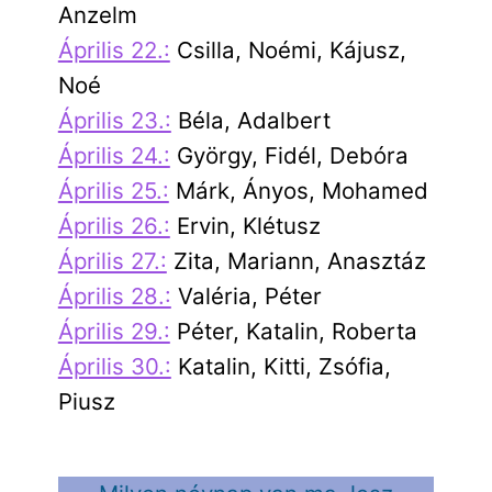
Anzelm
Április 22.:
Csilla, Noémi, Kájusz,
Noé
Április 23.:
Béla, Adalbert
Április 24.:
György, Fidél, Debóra
Április 25.:
Márk, Ányos, Mohamed
Április 26.:
Ervin, Klétusz
Április 27.:
Zita, Mariann, Anasztáz
Április 28.:
Valéria, Péter
Április 29.:
Péter, Katalin, Roberta
Április 30.:
Katalin, Kitti, Zsófia,
Piusz