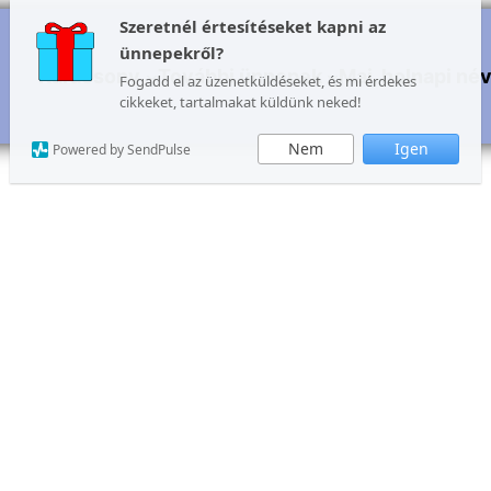
Szeretnél értesítéseket kapni az
ünnepekről?
Karácsony
További ünnepek
Mai, holnapi né
Fogadd el az üzenetküldéseket, és mi érdekes
cikkeket, tartalmakat küldünk neked!
Nem
Igen
Powered by SendPulse