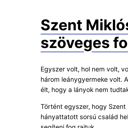
Szent Mikló
szöveges f
Egyszer volt, hol nem volt, v
három leánygyermeke volt. 
élt, hogy a lányok nem tudta
Történt egyszer, hogy Szent 
hányattatott sorsú család hel
segíteni fog rajtuk.