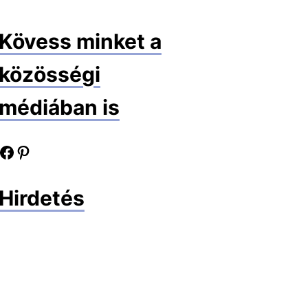
Kövess minket a
közösségi
médiában is
book oldalunk
Pinterest oldalunk
Hirdetés