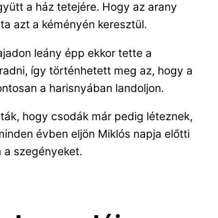
gyütt a ház tetejére. Hogy az arany
otta azt a kéményén keresztül.
ajadon leány épp ekkor tette a
radni, így történhetett meg az, hogy a
pontosan a harisnyában landoljon.
ták, hogy csodák már pedig léteznek,
minden évben eljön Miklós napja előtti
 a szegényeket.