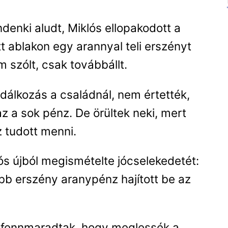
denki aludt, Miklós ellopakodott a
t ablakon egy arannyal teli erszényt
m szólt, csak továbbállt.
dálkozás a családnál, nem értették,
z a sok pénz. De örültek neki, mert
z tudott menni.
s újból megismételte jócselekedetét:
abb erszény aranypénz hajított be az
, fennmaradtak, hogy meglessék a