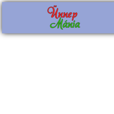
Ugrás
a
tartalomhoz