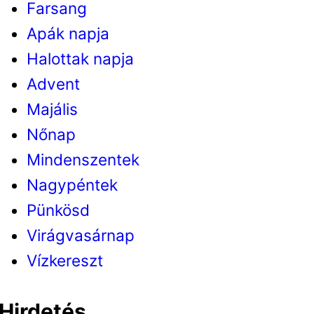
Farsang
Apák napja
Halottak napja
Advent
Majális
Nőnap
Mindenszentek
Nagypéntek
Pünkösd
Virágvasárnap
Vízkereszt
Hirdetés