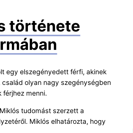
s története
ormában
olt egy elszegényedett férfi, akinek
A család olyan nagy szegénységben
k férjhez menni.
Miklós tudomást szerzett a
yzetéről. Miklós elhatározta, hogy