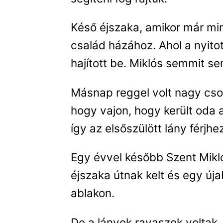
Késő éjszaka, amikor már min
család házához. Ahol a nyitot
hajított be. Miklós semmit se
Másnap reggel volt nagy cso
hogy vajon, hogy került oda a
így az elsőszülött lány férjhe
Egy évvel később Szent Mikló
éjszaka útnak kelt és egy új
ablakon.
De a lányok ravaszok voltak