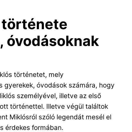
 története
, óvodásoknak
klós történetet, mely
is gyerekek, óvodások számára, hogy
lós személyével, illetve az első
t történettel. Illetve végül találtok
nt Miklósról szóló legendát mesél el
is érdekes formában.