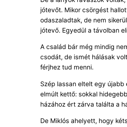
jótevőt. Mikor csörgést hallot
odaszaladtak, de nem sikerül
jótevő. Egyedül a távolban eli
A család bár még mindig nem
csodát, de ismét hálásak volt
férjhez tud menni.
Szép lassan eltelt egy újabb
elmúlt kettő: sokkal hidegebb
házához ért zárva találta a h
De Miklós ahelyett, hogy két