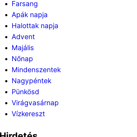
Farsang
Apák napja
Halottak napja
Advent
Majális
Nőnap
Mindenszentek
Nagypéntek
Pünkösd
Virágvasárnap
Vízkereszt
Hirdetés