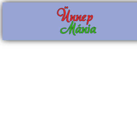
Ugrás
a
tartalomhoz