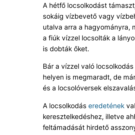
A hétfő locsolkodást támasztj
sokáig vízbevető vagy vízbe
utalva arra a hagyományra, m
a fiúk vízzel locsolták a lán
is dobták őket.
Bár a vízzel való locsolko
helyen is megmaradt, de mára
és a locsolóversek elszavalá
A locsolkodás
eredetének
val
keresztelkedéshez, illetve a
feltámadását hirdető asszony