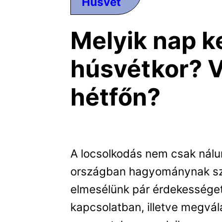
Húsvét
Melyik nap ke
húsvétkor? 
hétfőn?
A locsolkodás nem csak nál
országban hagyománynak szá
elmesélünk pár érdekességet
kapcsolatban, illetve megvála