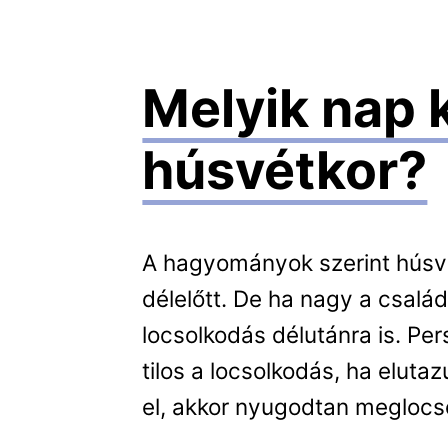
Melyik nap k
húsvétkor?
A hagyományok szerint húsvét
délelőtt. De ha nagy a csalá
locsolkodás délutánra is. Per
tilos a locsolkodás, ha eluta
el, akkor nyugodtan meglocso