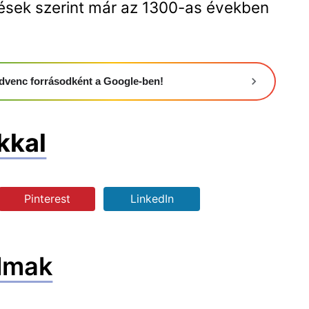
yzések szerint már az 1300-as években
 kedvenc forrásodként a Google-ben!
kkal
Pinterest
LinkedIn
lmak