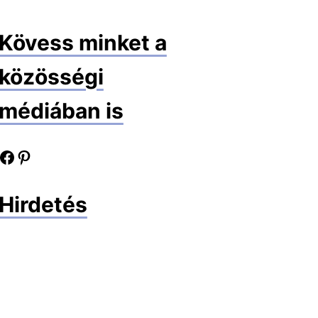
Kövess minket a
közösségi
médiában is
book oldalunk
Pinterest oldalunk
Hirdetés