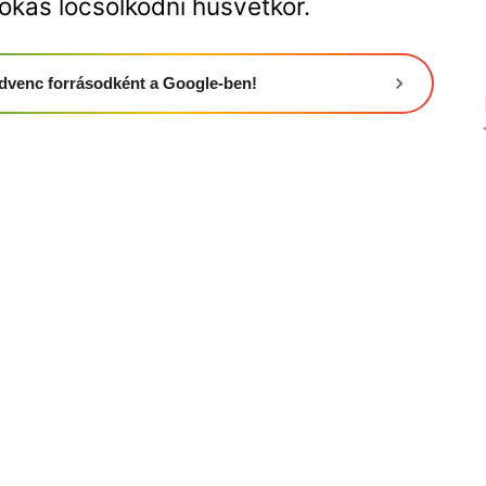
okás locsolkodni húsvétkor.
 kedvenc forrásodként a Google-ben!