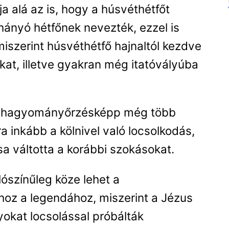
a alá az is, hogy a húsvéthétfőt
hányó hétfőnek nevezték, ezzel is
iszerint húsvéthétfő hajnaltól kezdve
yokat, illetve gyakran még itatóvályúba
dás hagyományőrzésképp még több
 inkább a kölnivel való locsolkodás,
sa váltotta a korábbi szokásokat.
ószínűleg köze lehet a
hhoz a legendához, miszerint a Jézus
okat locsolással próbálták