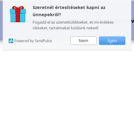
Szeretnél értesítéseket kapni az
ünnepekről?
Karácsony
További ünnepek
Mai, holnapi né
Fogadd el az üzenetküldéseket, és mi érdekes
cikkeket, tartalmakat küldünk neked!
Nem
Igen
Powered by SendPulse