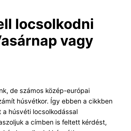
ll locsolkodni
Vasárnap vagy
unk, de számos közép-európai
mít húsvétkor. Így ebben a cikkben
 a húsvéti locsolkodással
szoljuk a címben is feltett kérdést,