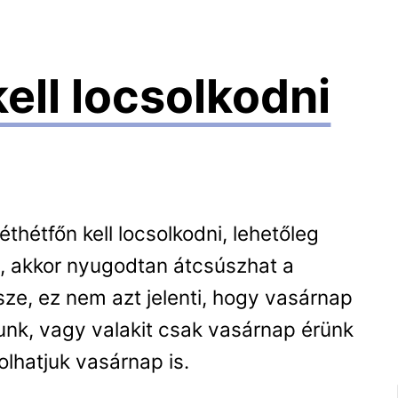
ell locsolkodni
hétfőn kell locsolkodni, lehetőleg
d, akkor nyugodtan átcsúszhat a
sze, ez nem azt jelenti, hogy vasárnap
zunk, vagy valakit csak vasárnap érünk
lhatjuk vasárnap is.