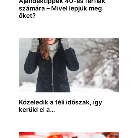
Ajándéktippek 40-es férfiak
számára – Mivel lepjük meg
őket?
Közeledik a téli időszak, így
kerüld el a…