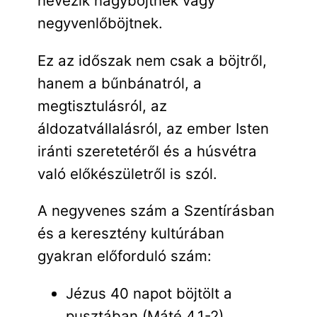
nevezik nagyböjtnek vagy
negyvenlőböjtnek.
Ez az időszak nem csak a böjtről,
hanem a bűnbánatról, a
megtisztulásról, az
áldozatvállalásról, az ember Isten
iránti szeretetéről és a húsvétra
való előkészületről is szól.
A negyvenes szám a Szentírásban
és a keresztény kultúrában
gyakran előforduló szám:
Jézus 40 napot böjtölt a
pusztában (Máté 4,1-2)