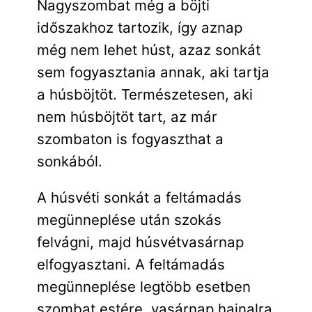
Nagyszombat még a böjti
időszakhoz tartozik, így aznap
még nem lehet húst, azaz sonkát
sem fogyasztania annak, aki tartja
a húsböjtöt. Természetesen, aki
nem húsböjtöt tart, az már
szombaton is fogyaszthat a
sonkából.
A húsvéti sonkát a feltámadás
megünneplése után szokás
felvágni, majd húsvétvasárnap
elfogyasztani. A feltámadás
megünneplése legtöbb esetben
szombat estére, vasárnap hajnalra