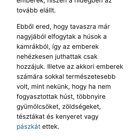
emberek, hiszen a hidegben az
tovább elállt.
Ebből ered, hogy tavaszra már
nagyjából elfogytak a húsok a
kamrákból, így az emberek
nehézkesen juthattak csak
hozzájuk. Illetve az akkori emberek
számára sokkal természetesebb
volt, mint nekünk, hogy ha nem
fogyasztottak húst, többnyire
gyümölcsöket, zöldségeket,
tésztákat és kenyeret vagy
pászkát
ettek.