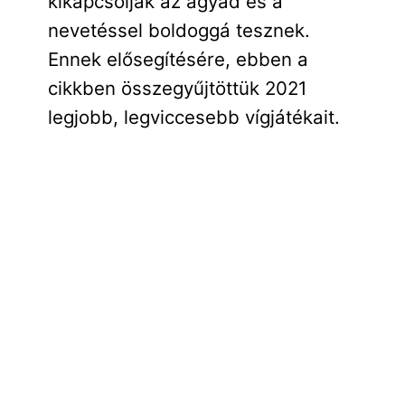
kikapcsolják az agyad és a
nevetéssel boldoggá tesznek.
Ennek elősegítésére, ebben a
cikkben összegyűjtöttük 2021
legjobb, legviccesebb vígjátékait.