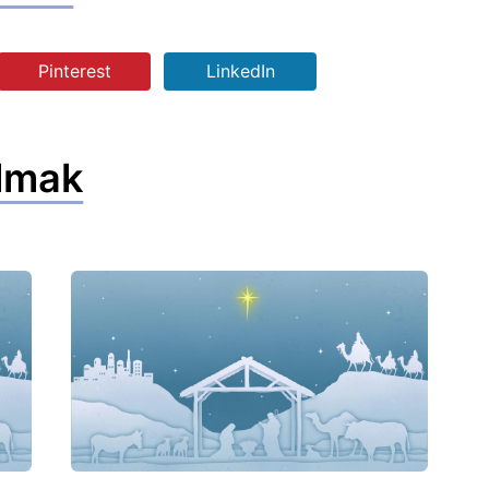
Pinterest
LinkedIn
lmak