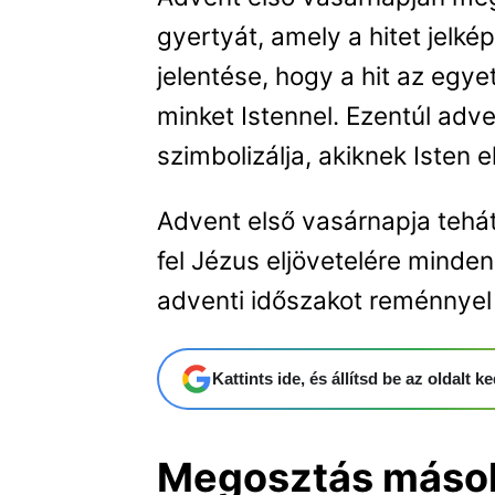
gyertyát, amely a hitet jelk
jelentése, hogy a hit az egy
minket Istennel. Ezentúl adv
szimbolizálja, akiknek Isten 
Advent első vasárnapja tehá
fel Jézus eljövetelére minde
adventi időszakot reménnyel é
Kattints ide, és állítsd be az oldalt
Megosztás máso