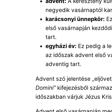
advent:
A keresztény ku
negyedik vasárnaptól kar
karácsonyi ünnepkör:
Ez
első vasárnapján kezdődik
tart.
egyházi év:
Ez pedig a le
az időszak advent első v
adventig tart.
Advent szó jelentése „eljövete
Domini”
kifejezésből származi
időszakban várjuk Jézus Krisz
Advent első vasárnapján meg