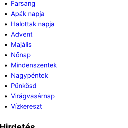
Farsang
Apák napja
Halottak napja
Advent
Majális
Nőnap
Mindenszentek
Nagypéntek
Pünkösd
Virágvasárnap
Vízkereszt
Hirdetés