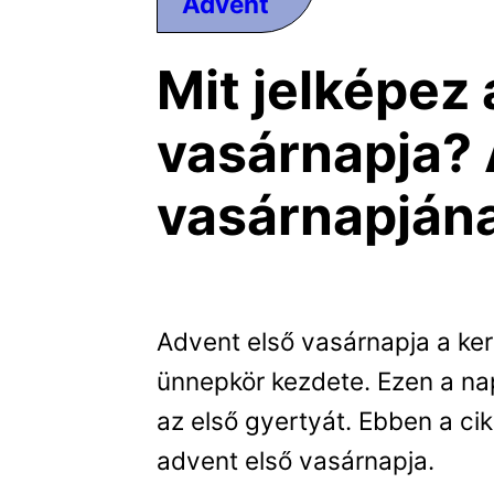
Advent
Mit jelképez
vasárnapja? 
vasárnapjána
Advent első vasárnapja a ke
ünnepkör kezdete. Ezen a na
az első gyertyát. Ebben a ci
advent első vasárnapja.