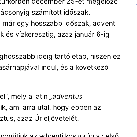
ltúrkörben december 25-ét megelőző
ácsonyig számított időszak.
 már egy hosszabb időszak, advent
 és vízkeresztig, azaz január 6-ig
ghosszabb ideig tartó etap, hiszen ez
asárnapjával indul, és a következő
l”, mely a latin
„adventus
k, ami arra utal, hogy ebben az
tus, azaz Úr eljövetelét.
gyújtjuk az adventi koszorún az első