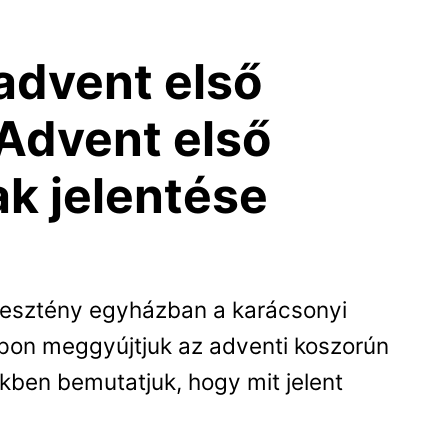
 advent első
Advent első
k jelentése
resztény egyházban a karácsonyi
pon meggyújtjuk az adventi koszorún
kkben bemutatjuk, hogy mit jelent