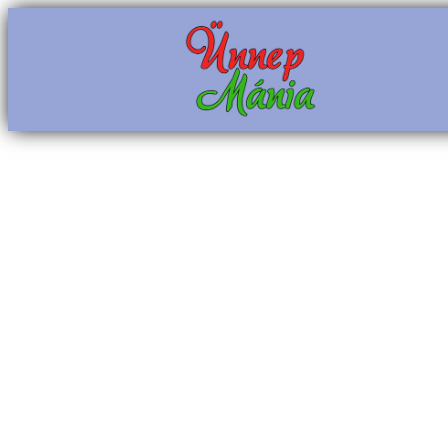
Ugrás
a
tartalomhoz