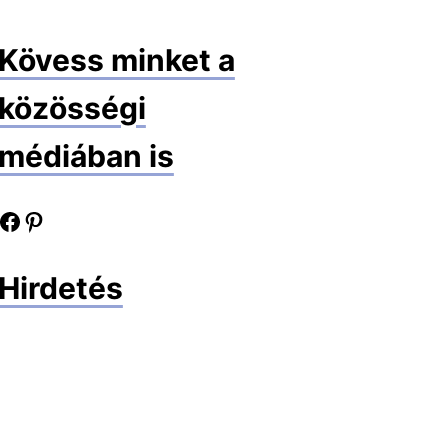
Kövess minket a
közösségi
médiában is
book oldalunk
Pinterest oldalunk
Hirdetés