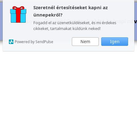
Szeretnél értesítéseket kapni az
ünnepekről?
Karácsony
További ünnepek
Mai, holnapi né
Fogadd el az üzenetküldéseket, és mi érdekes
cikkeket, tartalmakat küldünk neked!
Nem
Igen
Powered by SendPulse