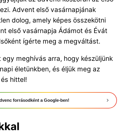
épezi. Advent első vasárnapjának
etlen dolog, amely képes összekötni
ent első vasárnapja Ádámot és Évát
elsőként ígérte meg a megváltást.
t egy meghívás arra, hogy készüljünk
nnapi életünkben, és éljük meg az
s hittel!
 kedvenc forrásodként a Google-ben!
kkal