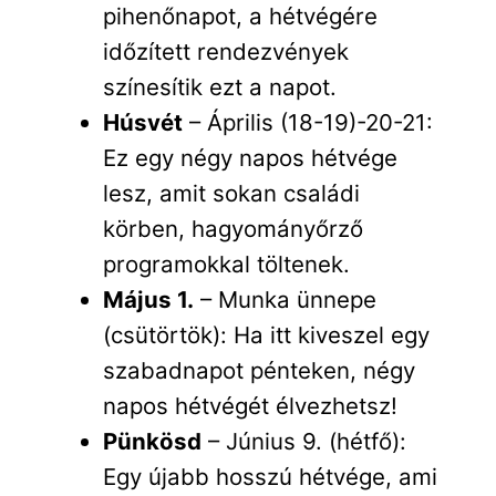
pihenőnapot, a hétvégére
időzített rendezvények
színesítik ezt a napot.
Húsvét
– Április (18-19)-20-21:
Ez egy négy napos hétvége
lesz, amit sokan családi
körben, hagyományőrző
programokkal töltenek.
Május 1.
– Munka ünnepe
(csütörtök): Ha itt kiveszel egy
szabadnapot pénteken, négy
napos hétvégét élvezhetsz!
Pünkösd
– Június 9. (hétfő):
Egy újabb hosszú hétvége, ami