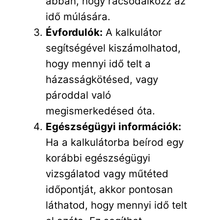
abban, hogy rácsodálkozz az
idő múlására.
Évfordulók:
A kalkulátor
segítségével kiszámolhatod,
hogy mennyi idő telt a
házasságkötésed, vagy
pároddal való
megismerkedésed óta.
Egészségügyi információk:
Ha a kalkulátorba beírod egy
korábbi egészségügyi
vizsgálatod vagy műtéted
időpontját, akkor pontosan
láthatod, hogy mennyi idő telt