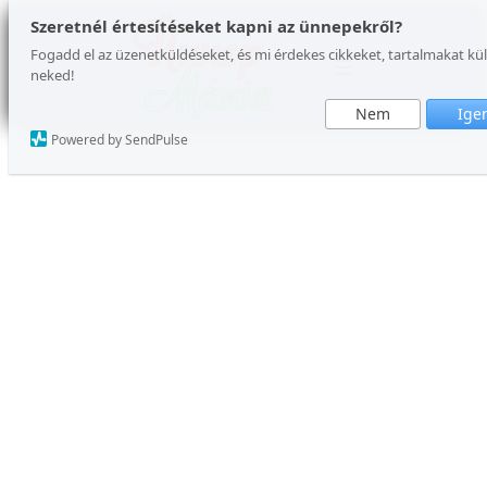
Ugrás
Szeretnél értesítéseket kapni az ünnepekről?
a
Fogadd el az üzenetküldéseket, és mi érdekes cikkeket, tartalmakat k
neked!
tartalomhoz
Nem
Ige
Powered by SendPulse