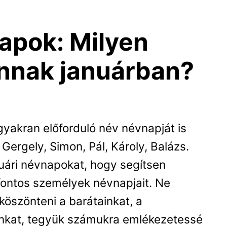
apok: Milyen
nnak januárban?
yakran előforduló név névnapját is
 Gergely, Simon, Pál, Károly, Balázs.
januári névnapokat, hogy segítsen
fontos személyek névnapjait. Ne
lköszönteni a barátainkat, a
ainkat, tegyük számukra emlékezetessé