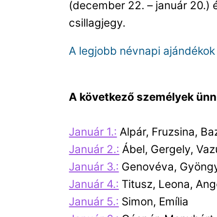
(december 22. – január 20.) é
csillagjegy.
A legjobb névnapi ajándékok
A következő személyek ünne
Január 1.:
Alpár, Fruzsina, Baz
Január 2.:
Ábel, Gergely, Vaz
Január 3.:
Genovéva, Gyöngyv
Január 4.:
Titusz, Leona, Ang
Január 5.:
Simon, Emília