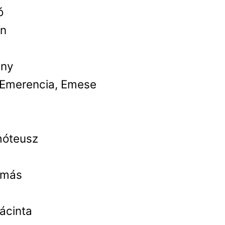
ó
én
ány
 Emerencia, Emese
móteusz
Tamás
ácinta