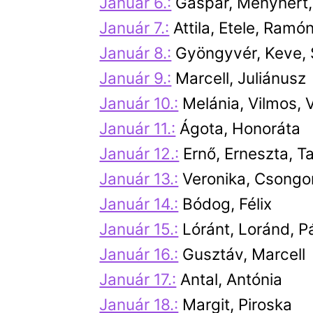
Január 6.:
Gáspár, Menyhért,
Január 7.:
Attila, Etele, Ramó
Január 8.:
Gyöngyvér, Keve, 
Január 9.:
Marcell, Juliánusz
Január 10.:
Melánia, Vilmos, 
Január 11.:
Ágota, Honoráta
Január 12.:
Ernő, Erneszta, T
Január 13.:
Veronika, Csongor
Január 14.:
Bódog, Félix
Január 15.:
Lóránt, Loránd, P
Január 16.:
Gusztáv, Marcell
Január 17.:
Antal, Antónia
Január 18.:
Margit, Piroska