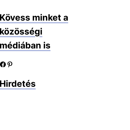
Kövess minket a
közösségi
médiában is
book oldalunk
Pinterest oldalunk
Hirdetés