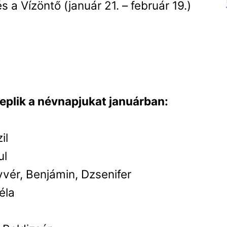
s a Vízöntő (január 21. – február 19.)
plik a névnapjukat januárban:
il
ul
ér, Benjámin, Dzsenifer
éla