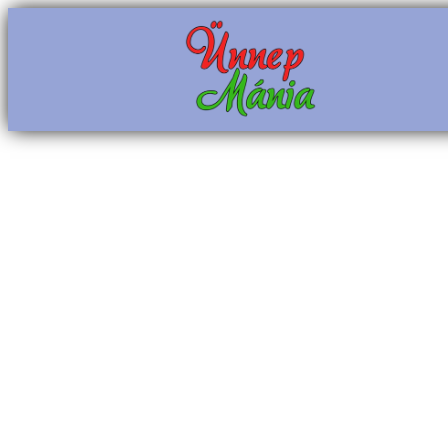
Ugrás
a
tartalomhoz