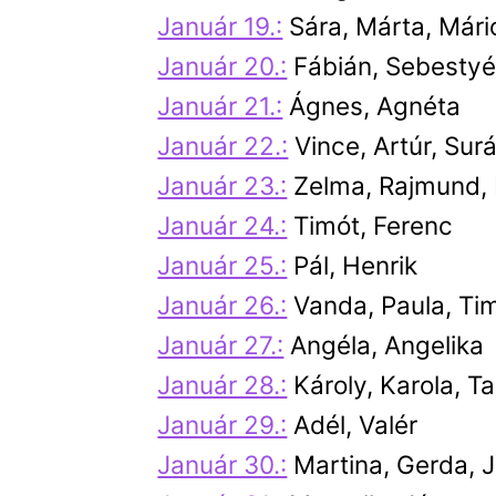
Január 19.:
Sára, Márta, Mári
Január 20.:
Fábián, Sebesty
Január 21.:
Ágnes, Agnéta
Január 22.:
Vince, Artúr, Sur
Január 23.:
Zelma, Rajmund,
Január 24.:
Timót, Ferenc
Január 25.:
Pál, Henrik
Január 26.:
Vanda, Paula, Ti
Január 27.:
Angéla, Angelika
Január 28.:
Károly, Karola, 
Január 29.:
Adél, Valér
Január 30.:
Martina, Gerda, J