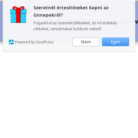
Szeretnél értesítéseket kapni az
ünnepekről?
Karácsony
További ünnepek
Mai, holnapi né
Fogadd el az üzenetküldéseket, és mi érdekes
cikkeket, tartalmakat küldünk neked!
Nem
Igen
Powered by SendPulse