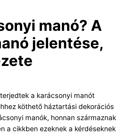
csonyi manó? A
anó jelentése,
ézete
terjedtek a karácsonyi manót
ehhez köthető háztartási dekorációs
arácsonyi manók, honnan származnak
ben a cikkben ezeknek a kérdéseknek