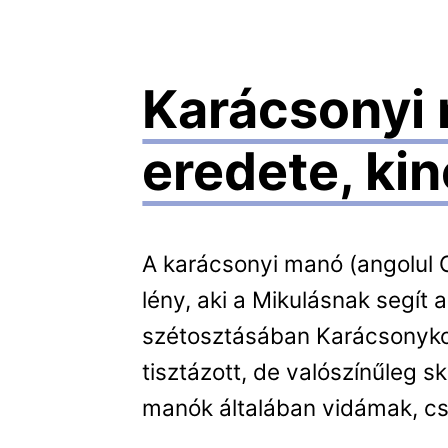
Karácsonyi 
eredete, ki
A karácsonyi manó (angolul 
lény, aki a Mikulásnak segít
szétosztásában Karácsonyko
tisztázott, de valószínűleg
manók általában vidámak, csi