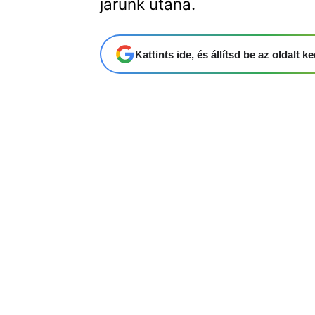
járunk utána.
Kattints ide, és állítsd be az oldalt