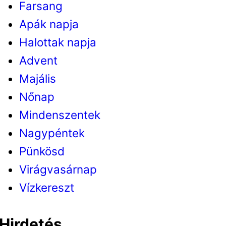
Farsang
Apák napja
Halottak napja
Advent
Majális
Nőnap
Mindenszentek
Nagypéntek
Pünkösd
Virágvasárnap
Vízkereszt
Hirdetés