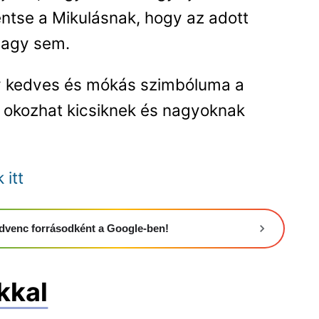
entse a Mikulásnak, hogy az adott
vagy sem.
y kedves és mókás szimbóluma a
 okozhat kicsiknek és nagyoknak
 itt
 kedvenc forrásodként a Google-ben!
kkal