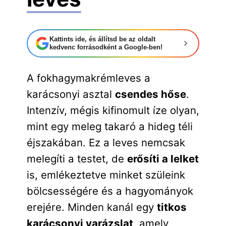
Kattints ide, és állítsd be az oldalt
kedvenc forrásodként a Google-ben!
A fokhagymakrémleves a
karácsonyi asztal
csendes hőse
.
Intenzív, mégis kifinomult íze olyan,
mint egy meleg takaró a hideg téli
éjszakában. Ez a leves nemcsak
melegíti a testet, de
erősíti a lelket
is, emlékeztetve minket szüleink
bölcsességére és a hagyományok
erejére. Minden kanál egy
titkos
karácsonyi varázslat
, amely