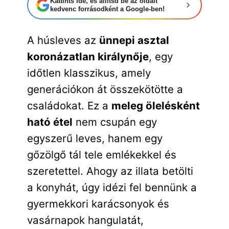
Kattints ide, és állítsd be az oldalt
kedvenc forrásodként a Google-ben!
A húsleves az
ünnepi asztal
koronázatlan királynője
, egy
időtlen klasszikus, amely
generációkon át összekötötte a
családokat. Ez a
meleg ölelésként
ható étel
nem csupán egy
egyszerű leves, hanem egy
gőzölgő tál tele emlékekkel és
szeretettel. Ahogy az illata betölti
a konyhát, úgy idézi fel bennünk a
gyermekkori karácsonyok és
vasárnapok hangulatát,