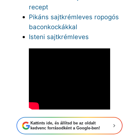
recept
Pikáns sajtkrémleves ropogós
baconkockákkal
Isteni sajtkrémleves
Kattints ide, és állítsd be az oldalt
kedvenc forrásodként a Google-ben!