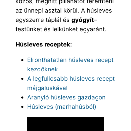
közös, meghitt pillanatot teremteni
az ünnepi asztal körül. A húsleves
egyszerre táplál és
gyógyít
–
testünket és lelkünket egyaránt.
Húsleves receptek:
Elronthatatlan húsleves recept
kezdőknek
A legfullosabb húsleves recept
májgaluskával
Aranyló húsleves gazdagon
Húsleves (marhahúsból)