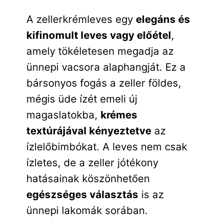
A zellerkrémleves egy
elegáns és
kifinomult leves vagy előétel
,
amely tökéletesen megadja az
ünnepi vacsora alaphangját. Ez a
bársonyos fogás a zeller földes,
mégis üde ízét emeli új
magaslatokba,
krémes
textúrájával kényeztetve
az
ízlelőbimbókat. A leves nem csak
ízletes, de a zeller jótékony
hatásainak köszönhetően
egészséges választás
is az
ünnepi lakomák sorában.