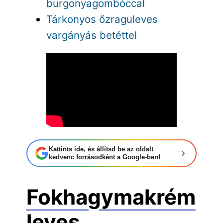
burgonyagombóccal
Tárkonyos őzraguleves
vargányás betéttel
Kattints ide, és állítsd be az oldalt
kedvenc forrásodként a Google-ben!
Fokhagymakrém
leves