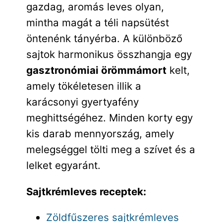
gazdag, aromás leves olyan,
mintha magát a téli napsütést
öntenénk tányérba. A különböző
sajtok harmonikus összhangja egy
gasztronómiai örömmámort
kelt,
amely tökéletesen illik a
karácsonyi gyertyafény
meghittségéhez. Minden korty egy
kis darab mennyország, amely
melegséggel tölti meg a szívet és a
lelket egyaránt.
Sajtkrémleves receptek:
Zöldfűszeres sajtkrémleves