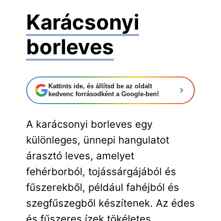
Karácsonyi
borleves
Kattints ide, és állítsd be az oldalt
kedvenc forrásodként a Google-ben!
A karácsonyi borleves egy
különleges, ünnepi hangulatot
árasztó leves, amelyet
fehérborból, tojássárgájából és
fűszerekből, például fahéjból és
szegfűszegből készítenek. Az édes
és fűszeres ízek tökéletes