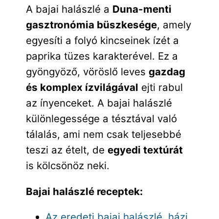
A bajai halászlé a
Duna-menti
gasztronómia büszkesége
, amely
egyesíti a folyó kincseinek ízét a
paprika tüzes karakterével. Ez a
gyöngyöző, vöröslő leves
gazdag
és komplex ízvilágával
ejti rabul
az ínyenceket. A bajai halászlé
különlegessége a tésztával való
tálalás, ami nem csak teljesebbé
teszi az ételt, de
egyedi textúrát
is kölcsönöz neki.
Bajai halászlé receptek:
Az eredeti bajai halászlé, házi