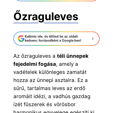
Őzraguleves
Kattints ide, és állítsd be az oldalt
kedvenc forrásodként a Google-ben!
Az őzraguleves a
téli ünnepek
fejedelmi fogása
, amely a
vadételek különleges zamatát
hozza az ünnepi asztalra. Ez a
sűrű, tartalmas leves az erdő
aromáit idézi, a vadhús gazdag
ízét fűszerek és vörösbor
harmonikus egyvelege egészíti ki.