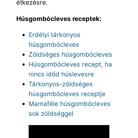
étkezésre.
Húsgombócleves receptek:
Erdélyi tárkonyos
húsgombócleves
Zöldséges húsgombócleves
Húsgombócleves recept, ha
nincs időd húslevesre
Tárkonyos-zöldséges
húsgombócleves receptje
Mamaféle húsgombócleves
sok zöldséggel