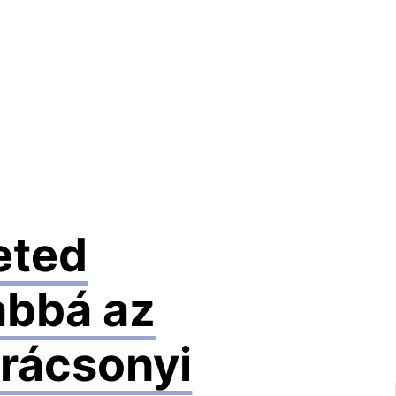
eted
abbá az
rácsonyi