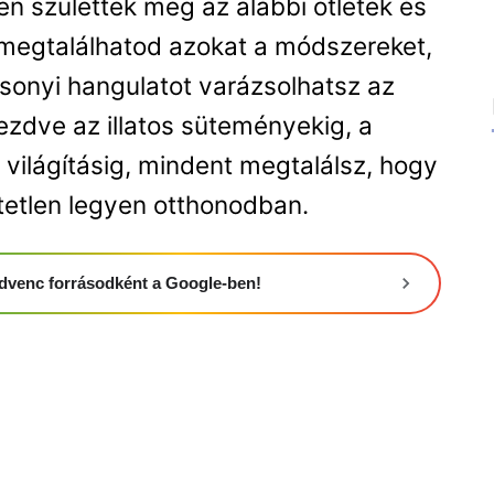
n születtek meg az alábbi ötletek és
 megtalálhatod azokat a módszereket,
onyi hangulatot varázsolhatsz az
ezdve az illatos süteményekig, a
 világításig, mindent megtalálsz, hogy
tetlen legyen otthonodban.
 kedvenc forrásodként a Google-ben!