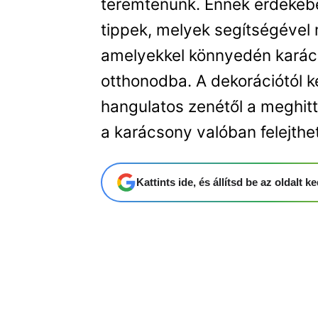
teremtenünk. Ennek érdekébe
tippek, melyek segítségével
amelyekkel könnyedén karács
otthonodba. A dekorációtól k
hangulatos zenétől a meghitt
a karácsony valóban felejthe
Kattints ide, és állítsd be az oldalt