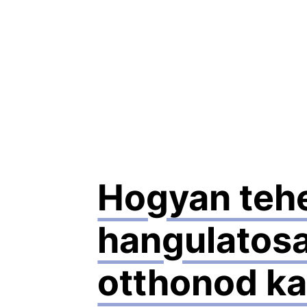
Hogyan teh
hangulatos
otthonod ka