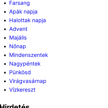
Farsang
Apák napja
Halottak napja
Advent
Majális
Nőnap
Mindenszentek
Nagypéntek
Pünkösd
Virágvasárnap
Vízkereszt
Hirdetés