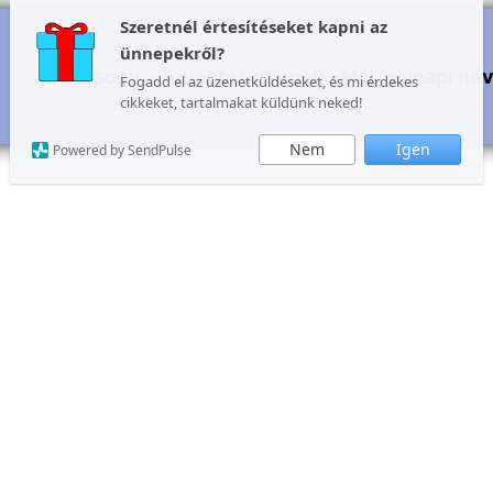
Szeretnél értesítéseket kapni az
ünnepekről?
Karácsony
További ünnepek
Mai, holnapi né
Fogadd el az üzenetküldéseket, és mi érdekes
cikkeket, tartalmakat küldünk neked!
Nem
Igen
Powered by SendPulse