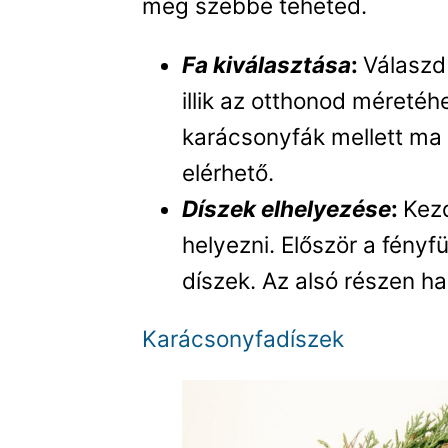
még szebbé teheted.
Fa kiválasztása
:
Válaszd
illik az otthonod méretéhe
karácsonyfák mellett ma
elérhető.
Díszek elhelyezése
:
Kezd
helyezni. Először a fényf
díszek. Az alsó részen h
Karácsonyfadíszek