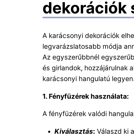
dekorációk 
A karácsonyi dekorációk elh
legvarázslatosabb módja ann
Az egyszerűbbnél egyszerűbb
és girlandok, hozzájárulnak 
karácsonyi hangulatú legyen
1. Fényfüzérek használata:
A fényfüzérek valódi hangul
Kiválasztás
:
Válaszd ki a