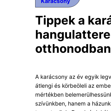
Karácsony
Tippek a kar
hangulatter
otthonodba
A karácsony az év egyik legv
átlengi és körbeöleli az embe
mértékben belemerülhessünk
szívünkben, hanem a házunkb