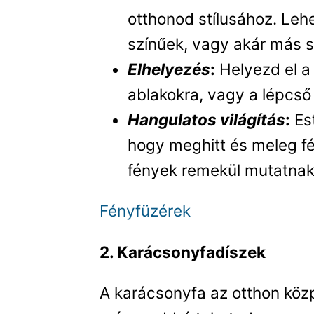
otthonod stílusához. Le
színűek, vagy akár más s
Elhelyezés
:
Helyezd el a 
ablakokra, vagy a lépcső 
Hangulatos világítás
:
Est
hogy meghitt és meleg fé
fények remekül mutatnak 
Fényfüzérek
2. Karácsonyfadíszek
A karácsonyfa az otthon közp