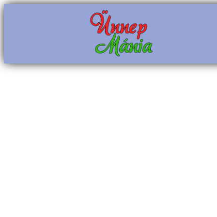
Ugrás
a
tartalomhoz