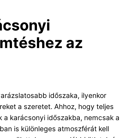
ácsonyi
emtéshez az
n
arázslatosabb időszaka, ilyenkor
reket a szeretet. Ahhoz, hogy teljes
 a karácsonyi időszakba, nemcsak a
an is különleges atmoszférát kell