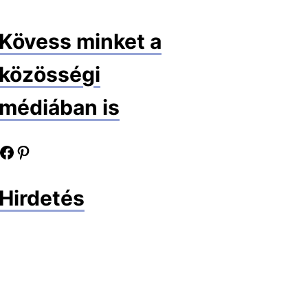
Kövess minket a
közösségi
médiában is
book oldalunk
Pinterest oldalunk
Hirdetés