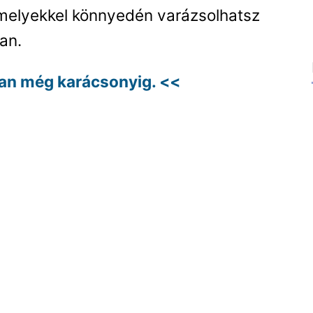
melyekkel könnyedén varázsolhatsz
an.
van még karácsonyig. <<