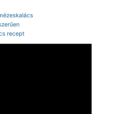
 mézeskalács
szerűen
cs recept