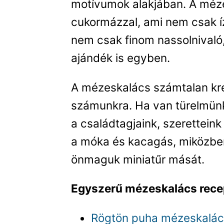
motívumok alakjában. A méze
cukormázzal, ami nem csak íz
nem csak finom nassolnivaló
ajándék is egyben.
A mézeskalács számtalan krea
számunkra. Ha van türelmünk
a családtagjaink, szeretteink
a móka és kacagás, miközben
önmaguk miniatűr mását.
Egyszerű mézeskalács rece
Rögtön puha mézeskalá