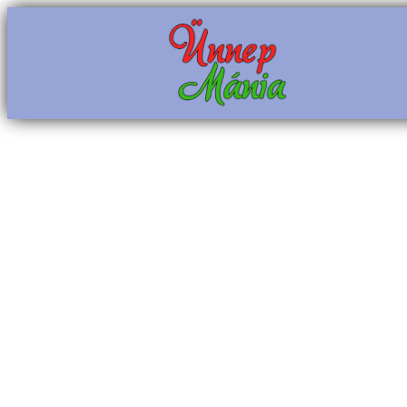
Ugrás
a
tartalomhoz