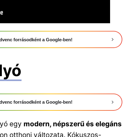
 kedvenc forrásodként a Google-ben!
lyó
 kedvenc forrásodként a Google-ben!
olyó egy
modern, népszerű és elegáns
bon otthoni változata. Kókuszos-