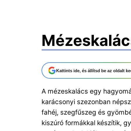
Mézeskalác
Kattints ide, és állítsd be az oldalt
A mézeskalács egy hagyomán
karácsonyi szezonban népsze
fahéj, szegfűszeg és gyömbé
kiszúró formákkal készítik, 