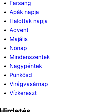
Farsang
Apák napja
Halottak napja
Advent
Majális
Nőnap
Mindenszentek
Nagypéntek
Pünkösd
Virágvasárnap
Vízkereszt
Hirdetés