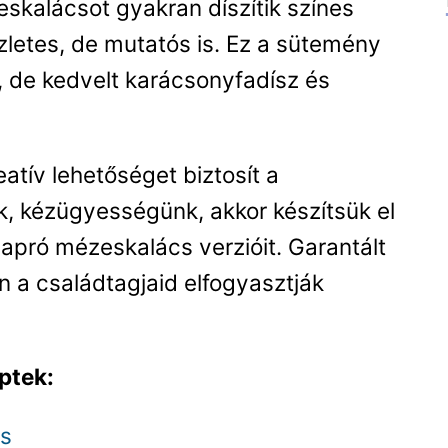
skalácsot gyakran díszítik színes
letes, de mutatós is. Ez a sütemény
, de kedvelt karácsonyfadísz és
tív lehetőséget biztosít a
, kézügyességünk, akkor készítsük el
 apró mézeskalács verzióit. Garantált
 a családtagjaid elfogyasztják
ptek:
cs