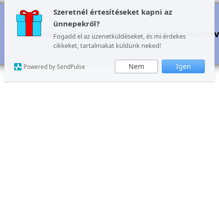
Szeretnél értesítéseket kapni az
ünnepekről?
Karácsony
További ünnepek
Mai, holnapi né
Fogadd el az üzenetküldéseket, és mi érdekes
cikkeket, tartalmakat küldünk neked!
Nem
Igen
Powered by SendPulse