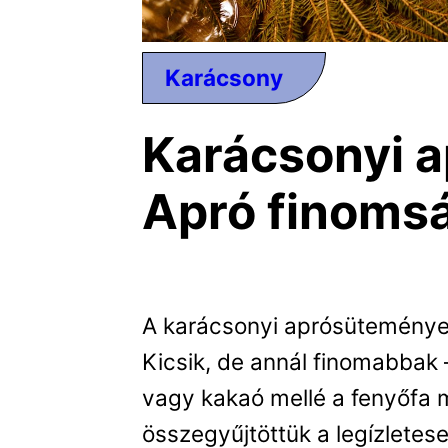
Karácsony
Karácsonyi 
Apró finoms
A karácsonyi aprósütemények
Kicsik, de annál finomabbak 
vagy kakaó mellé a fenyőfa m
összegyűjtöttük a legízletes