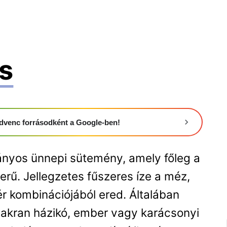
s
 kedvenc forrásodként a Google-ben!
yos ünnepi sütemény, amely főleg a
rű. Jellegzetes fűszeres íze a méz,
r kombinációjából ered. Általában
gyakran házikó, ember vagy karácsonyi