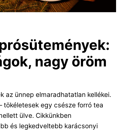
aprósütemények:
ágok, nagy öröm
 az ünnep elmaradhatatlan kellékei.
– tökéletesek egy csésze forró tea
ellett ülve. Cikkünkben
ebb és legkedveltebb karácsonyi