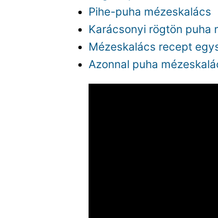
Pihe-puha mézeskalács
Karácsonyi rögtön puha
Mézeskalács recept egy
Azonnal puha mézeskalá