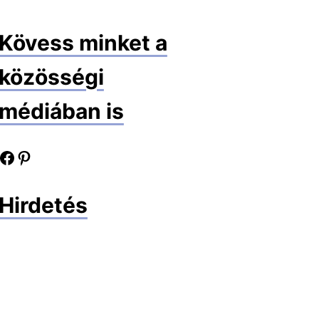
Kövess minket a
közösségi
médiában is
book oldalunk
Pinterest oldalunk
Hirdetés