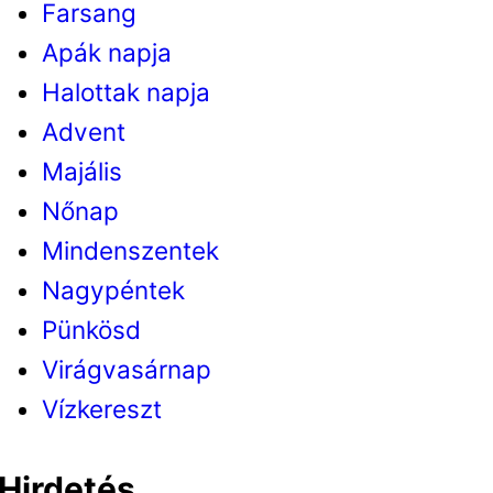
Farsang
Apák napja
Halottak napja
Advent
Majális
Nőnap
Mindenszentek
Nagypéntek
Pünkösd
Virágvasárnap
Vízkereszt
Hirdetés