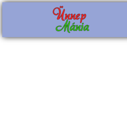
Ugrás
a
tartalomhoz