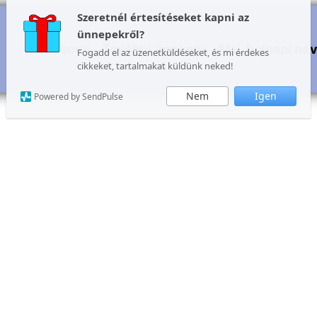
Szeretnél értesítéseket kapni az
ünnepekről?
Karácsony
További ünnepek
Mai, holnapi né
Fogadd el az üzenetküldéseket, és mi érdekes
cikkeket, tartalmakat küldünk neked!
Nem
Igen
Powered by SendPulse