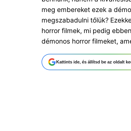
meg embereket ezek a démon
megszabadulni tőlük? Ezekke
horror filmek, mi pedig ebbe
démonos horror filmeket, am
Kattints ide, és állítsd be az oldalt