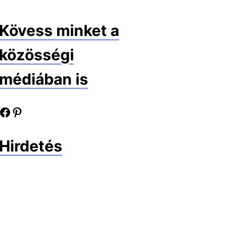
Kövess minket a
közösségi
médiában is
book oldalunk
Pinterest oldalunk
Hirdetés