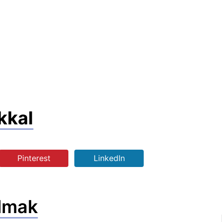
kkal
Pinterest
LinkedIn
lmak