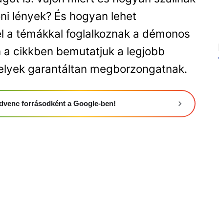
i lények? És hogyan lehet
l a témákkal foglalkoznak a démonos
n a cikkben bemutatjuk a legjobb
elyek garantáltan megborzongatnak.
 kedvenc forrásodként a Google-ben!