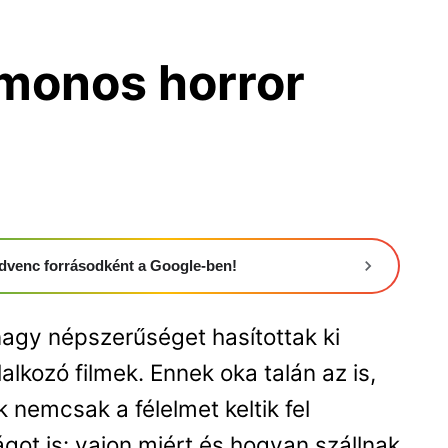
monos horror
 kedvenc forrásodként a Google-ben!
 nagy népszerűséget hasítottak ki
kozó filmek. Ennek oka talán az is,
 nemcsak a félelmet keltik fel
ot is: vajon miért és hogyan szállnak