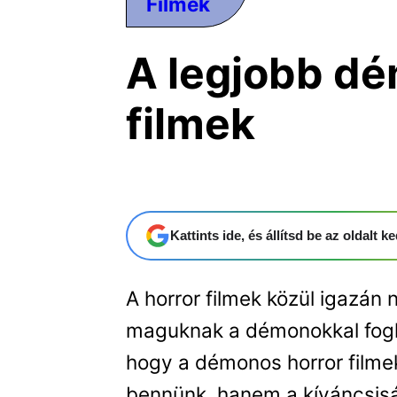
Filmek
A legjobb dé
filmek
Kattints ide, és állítsd be az oldalt
A horror filmek közül igazán
maguknak a démonokkal foglal
hogy a démonos horror filmek
bennünk, hanem a kíváncsiság