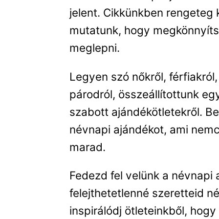
jelent. Cikkünkben rengeteg 
mutatunk, hogy megkönnyítsük
meglepni.
Legyen szó nőkről, férfiakról
párodról, összeállítottunk eg
szabott ajándékötletekről. B
névnapi ajándékot, ami nemc
marad.
Fedezd fel velünk a névnapi
felejthetetlenné szeretteid 
inspirálódj ötleteinkből, hog