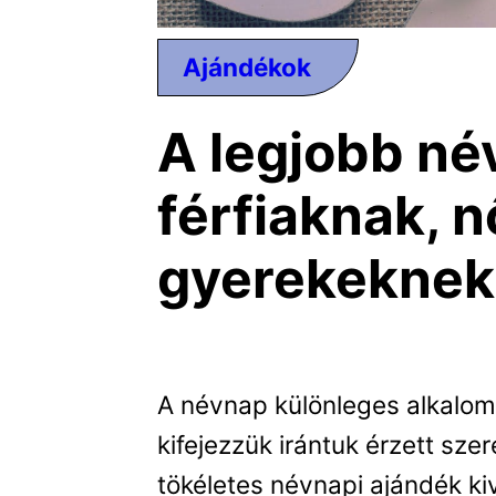
Ajándékok
A legjobb né
férfiaknak, 
gyerekeknek
A névnap különleges alkalom,
kifejezzük irántuk érzett sz
tökéletes névnapi ajándék k