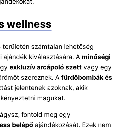
jándékokat.
s wellness
 területén számtalan lehetőség
pi ajándék kiválasztására. A
minőségi
 egy
exkluzív arcápoló szett
vagy egy
 örömöt szereznek. A
fürdőbombák és
tást jelentenek azoknak, akik
s kényeztetni magukat.
ágysz, fontold meg egy
ess belépő
ajándékozását. Ezek nem