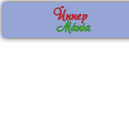
Ugrás
a
tartalomhoz