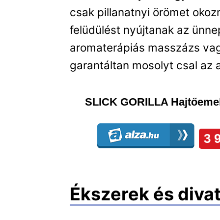
csak pillanatnyi örömet oko
felüdülést nyújtanak az ünn
aromaterápiás masszázs vagy
garantáltan mosolyt csal az 
Ékszerek és diva