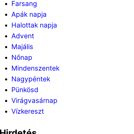
Farsang
Apák napja
Halottak napja
Advent
Majális
Nőnap
Mindenszentek
Nagypéntek
Pünkösd
Virágvasárnap
Vízkereszt
Hirdetés