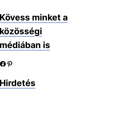
Kövess minket a
közösségi
médiában is
book oldalunk
Pinterest oldalunk
Hirdetés