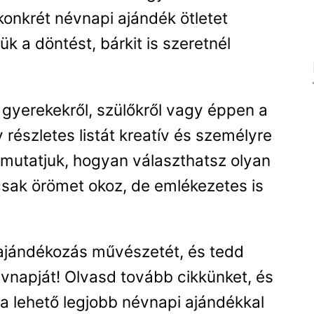
konkrét névnapi ajándék ötletet
 a döntést, bárkit is szeretnél
, gyerekekről, szülőkről vagy éppen a
y részletes listát kreatív és személyre
emutatjuk, hogyan választhatsz olyan
sak örömet okoz, de emlékezetes is
 ajándékozás művészetét, és tedd
névnapját! Olvasd tovább cikkünket, és
y a lehető legjobb névnapi ajándékkal