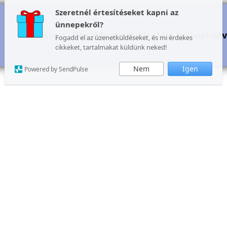
Szeretnél értesítéseket kapni az
ünnepekről?
Karácsony
További ünnepek
Mai, holnapi né
Fogadd el az üzenetküldéseket, és mi érdekes
cikkeket, tartalmakat küldünk neked!
Nem
Igen
Powered by SendPulse