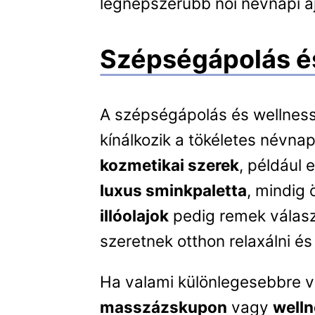
legnépszerűbb női névnapi a
Szépségápolás é
A szépségápolás és wellness
kínálkozik a tökéletes névna
kozmetikai szerek
, például
luxus sminkpaletta
, mindig
illóolajok
pedig remek válasz
szeretnek otthon relaxálni é
Ha valami különlegesebbre v
masszázskupon
vagy
welln