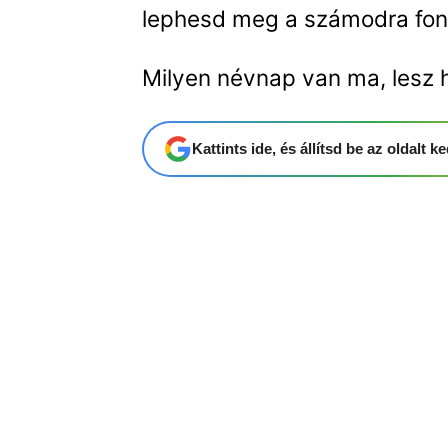
lephesd meg a számodra fon
Milyen névnap van ma, lesz 
Kattints ide, és állítsd be az oldalt