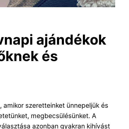
vnapi ajándékok
nőknek és
 amikor szeretteinket ünnepeljük és
eretetünket, megbecsülésünket. A
iválasztása azonban gyakran kihívást