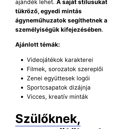
ajándék lehet.
A saját stílusukat
tükröző, egyedi mintás
ágyneműhuzatok segíthetnek a
személyiségük kifejezésében
.
Ajánlott témák:
Videojátékok karakterei
Filmek, sorozatok szereplői
Zenei együttesek logói
Sportcsapatok dizájnja
Vicces, kreatív minták
Szülőknek,