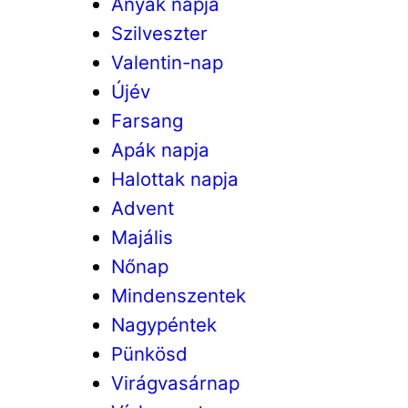
Anyák napja
Szilveszter
Valentin-nap
Újév
Farsang
Apák napja
Halottak napja
Advent
Majális
Nőnap
Mindenszentek
Nagypéntek
Pünkösd
Virágvasárnap