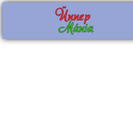
Ugrás
a
tartalomhoz