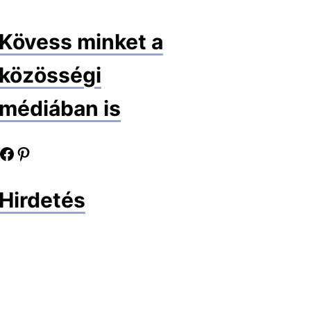
Kövess minket a
közösségi
médiában is
book oldalunk
Pinterest oldalunk
Hirdetés