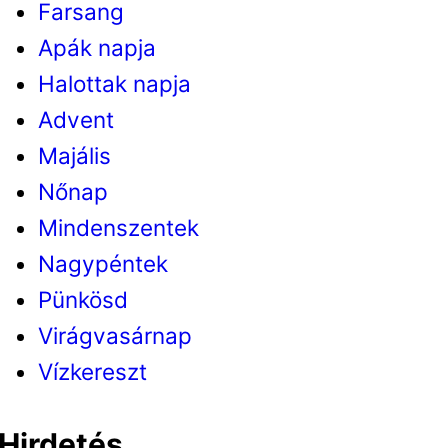
Farsang
Apák napja
Halottak napja
Advent
Majális
Nőnap
Mindenszentek
Nagypéntek
Pünkösd
Virágvasárnap
Vízkereszt
Hirdetés