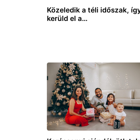
Közeledik a téli időszak, íg
kerüld el a…