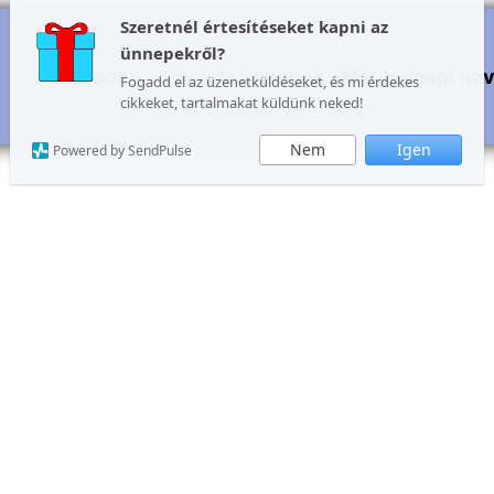
Szeretnél értesítéseket kapni az
ünnepekről?
Karácsony
További ünnepek
Mai, holnapi né
Fogadd el az üzenetküldéseket, és mi érdekes
cikkeket, tartalmakat küldünk neked!
Nem
Igen
Powered by SendPulse