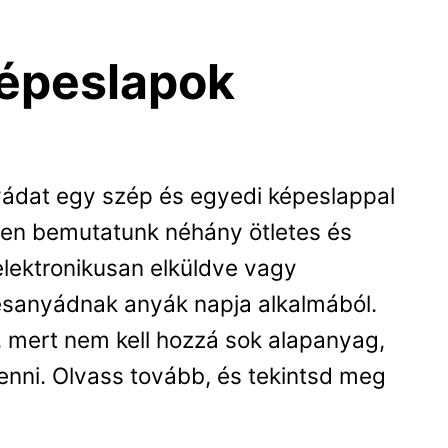
képeslapok
ádat egy szép és egyedi képeslappal
ben bemutatunk néhány ötletes és
elektronikusan elküldve vagy
sanyádnak anyák napja alkalmából.
s, mert nem kell hozzá sok alapanyag,
enni. Olvass tovább, és tekintsd meg