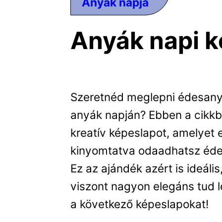
Anyák napja
Anyák napi 
Szeretnéd meglepni édesany
anyák napján? Ebben a cikk
kreatív képeslapot, amelyet 
kinyomtatva odaadhatsz éde
Ez az ajándék azért is ideáli
viszont nagyon elegáns tud l
a következő képeslapokat!