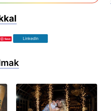
kkal
LinkedIn
Save
lmak