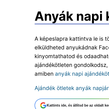
Anyák napi
A képeslapra kattintva le is 
elküldheted anyukádnak Fa
kinyomtathatod és odaadhat
ajándékötleten gondolkodsz,
amiben
anyák napi ajándéköt
Ajándék ötletek anyák napjá
Kattints ide, és állítsd be az oldalt