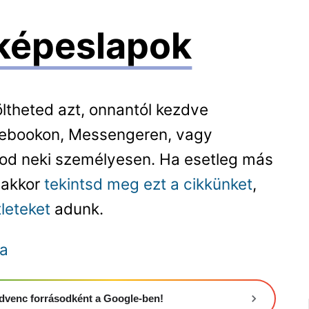
 képeslapok
töltheted azt, onnantól kezdve
cebookon, Messengeren, vagy
od neki személyesen. Ha esetleg más
 akkor
tekintsd meg ezt a cikkünket
,
leteket
adunk.
ra
 kedvenc forrásodként a Google-ben!