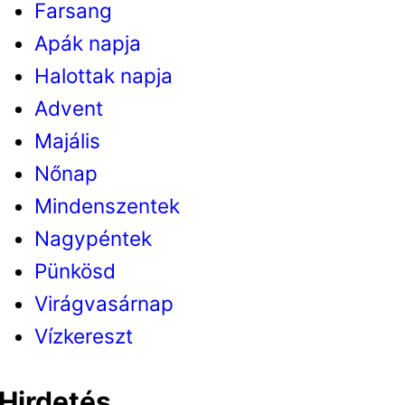
Farsang
Apák napja
Halottak napja
Advent
Majális
Nőnap
Mindenszentek
Nagypéntek
Pünkösd
Virágvasárnap
Vízkereszt
Hirdetés