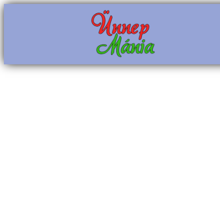
Ugrás
a
tartalomhoz