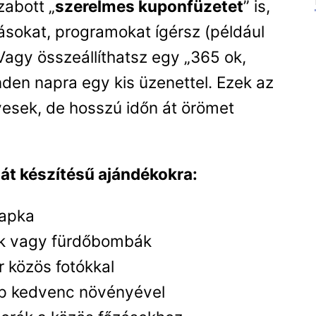
zabott „
szerelmes kuponfüzetet
” is,
ásokat, programokat ígérsz (például
 Vagy összeállíthatsz egy „365 ok,
nden napra egy kis üzenettel. Ezek az
esek, de hosszú időn át örömet
ját készítésű ajándékokra:
sapka
ok vagy fürdőbombák
 közös fotókkal
rép kedvenc növényével