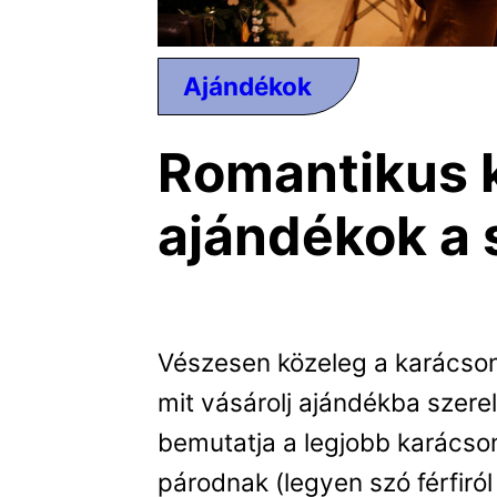
Ajándékok
Romantikus 
ajándékok a
Vészesen közeleg a karácso
mit vásárolj ajándékba szere
bemutatja a legjobb karácson
párodnak (legyen szó férfiról