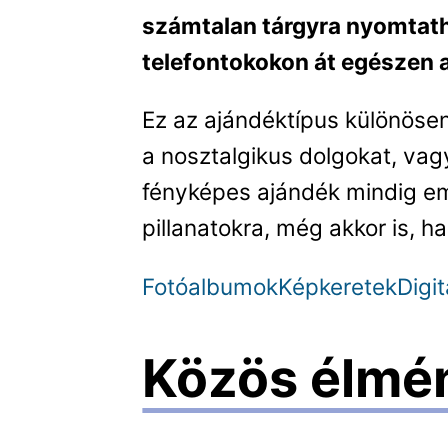
számtalan tárgyra nyomtath
telefontokokon át egészen 
Ez az ajándéktípus különösen 
a nosztalgikus dolgokat, vag
fényképes ajándék mindig eml
pillanatokra, még akkor is, h
Fotóalbumok
Képkeretek
Digi
Közös élmé