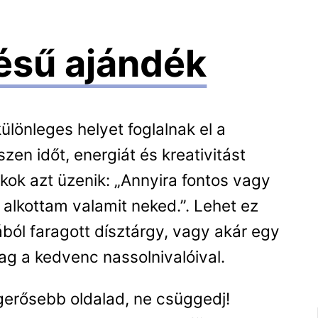
tésű ajándék
ülönleges helyet foglalnak el a
szen időt, energiát és kreativitást
ékok azt üzenik: „Annyira fontos vagy
alkottam valamit neked.”. Lehet ez
ából faragott dísztárgy, vagy akár egy
g a kedvenc nassolnivalóival.
erősebb oldalad, ne csüggedj!