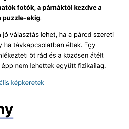
atók fotók, a párnáktól kezdve a
a puzzle-ekig
.
jó választás lehet, ha a párod szereti
y ha távkapcsolatban éltek. Egy
ékezteti őt rád és a közösen átélt
a épp nem lehettek együtt fizikailag.
tális képkeretek
ny