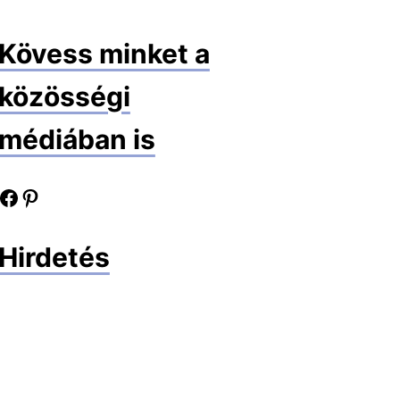
Kövess minket a
közösségi
médiában is
book oldalunk
Pinterest oldalunk
Hirdetés