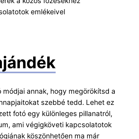
verék a közös főzésekhez
olatotok emlékeivel
ajándék
ó módjai annak, hogy megörökítsd a
nnapjaitokat szebbé tedd. Lehet ez
t fotó egy különleges pillanatról,
um, ami végigköveti kapcsolatotok
ológiának köszönhetően ma már