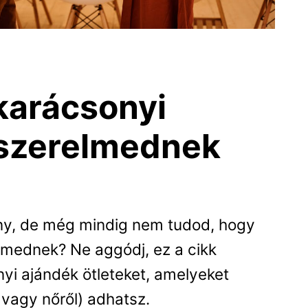
karácsonyi
 szerelmednek
ny, de még mindig nem tudod, hogy
lmednek? Ne aggódj, ez a cikk
yi ajándék ötleteket, amelyeket
 vagy nőről) adhatsz.