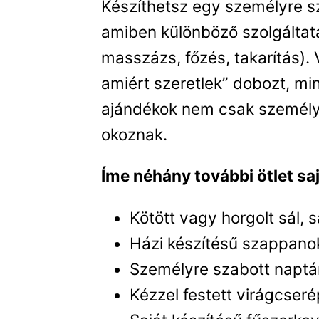
Készíthetsz egy személyre s
amiben különböző szolgáltat
masszázs, főzés, takarítás).
amiért szeretlek” dobozt, mi
ajándékok nem csak személy
okoznak.
Íme néhány további ötlet sa
Kötött vagy horgolt sál, 
Házi készítésű szappan
Személyre szabott naptár
Kézzel festett virágcse