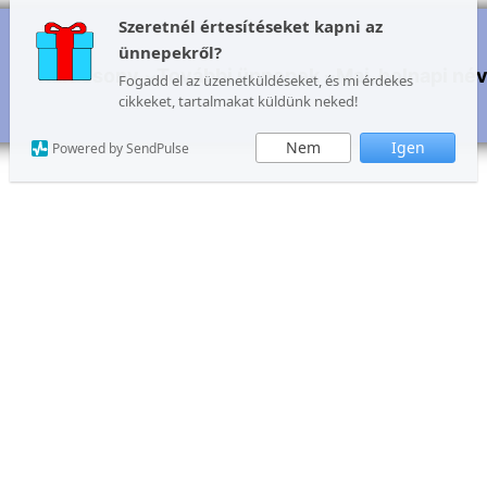
Szeretnél értesítéseket kapni az
ünnepekről?
Karácsony
További ünnepek
Mai, holnapi né
Fogadd el az üzenetküldéseket, és mi érdekes
cikkeket, tartalmakat küldünk neked!
Nem
Igen
Powered by SendPulse