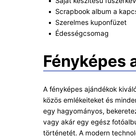
Saját készítésű fűszerke
Scrapbook album a kapcs
Szerelmes kuponfüzet
Édességcsomag
Fényképes 
A fényképes ajándékok kivál
közös emlékeiteket és minde
egy hagyományos, bekeretezet
vagy akár egy egész fotóalb
történetét. A modern techn