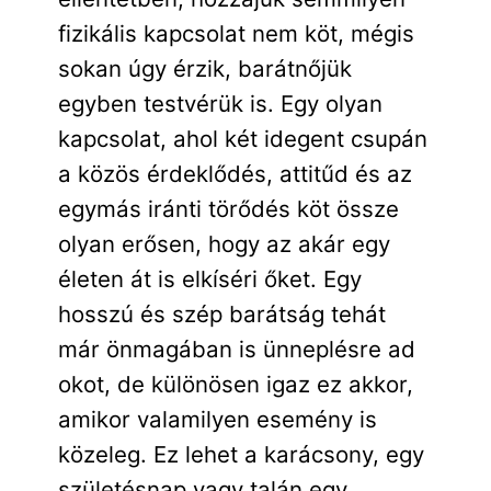
fizikális kapcsolat nem köt, mégis
sokan úgy érzik, barátnőjük
egyben testvérük is. Egy olyan
kapcsolat, ahol két idegent csupán
a közös érdeklődés, attitűd és az
egymás iránti törődés köt össze
olyan erősen, hogy az akár egy
életen át is elkíséri őket. Egy
hosszú és szép barátság tehát
már önmagában is ünneplésre ad
okot, de különösen igaz ez akkor,
amikor valamilyen esemény is
közeleg. Ez lehet a karácsony, egy
születésnap vagy talán egy