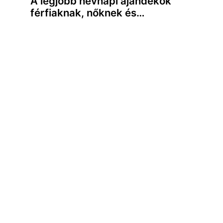
A legjobb névnapi ajándékok
férfiaknak, nőknek és…