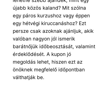
lehetne szebb ajándék, mint egy
újabb közös kaland? Mit szólna
egy páros kurzushoz vagy éppen
egy hétvégi kiruccanáshoz? Ezt
persze csak azoknak ajánljuk, akik
valóban nagyon jól ismerik
barátnőjük időbeosztását, valamint
érdeklődését. A kupon jó
megoldás lehet, hiszen ezt az
önöknek megfelelő időpontban
válthatják be.