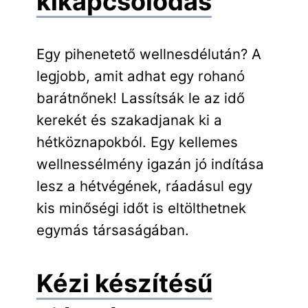
kikapcsolódás
Egy pihenetető wellnesdélután? A
legjobb, amit adhat egy rohanó
barátnőnek! Lassítsák le az idő
kerekét és szakadjanak ki a
hétköznapokból. Egy kellemes
wellnessélmény igazán jó indítása
lesz a hétvégének, ráadásul egy
kis minőségi időt is eltölthetnek
egymás társaságában.
Kézi készítésű