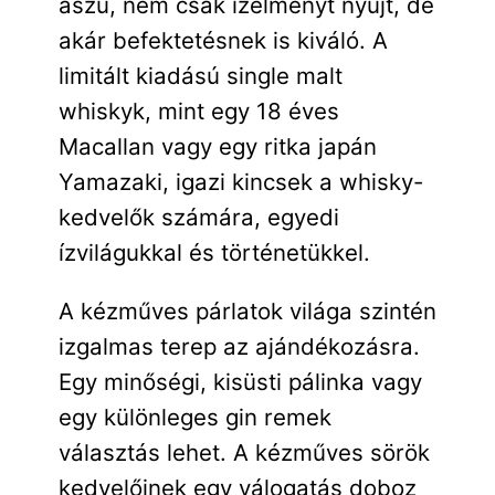
aszú, nem csak ízélményt nyújt, de
akár befektetésnek is kiváló. A
limitált kiadású single malt
whiskyk, mint egy 18 éves
Macallan vagy egy ritka japán
Yamazaki, igazi kincsek a whisky-
kedvelők számára, egyedi
ízvilágukkal és történetükkel.
A kézműves párlatok világa szintén
izgalmas terep az ajándékozásra.
Egy minőségi, kisüsti pálinka vagy
egy különleges gin remek
választás lehet. A kézműves sörök
kedvelőinek egy válogatás doboz