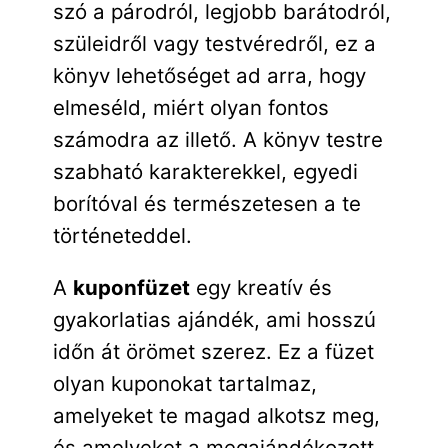
szó a párodról, legjobb barátodról,
szüleidről vagy testvéredről, ez a
könyv lehetőséget ad arra, hogy
elmeséld, miért olyan fontos
számodra az illető. A könyv testre
szabható karakterekkel, egyedi
borítóval és természetesen a te
történeteddel.
A
kuponfüzet
egy kreatív és
gyakorlatias ajándék, ami hosszú
időn át örömet szerez. Ez a füzet
olyan kuponokat tartalmaz,
amelyeket te magad alkotsz meg,
és amelyeket a megajándékozott