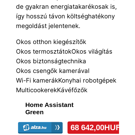
de gyakran energiatakarékosak is,
így hosszú távon költséghatékony
megoldást jelentenek.
Okos otthon kiegészítők
Okos termosztátok
Okos világítás
Okos biztonságtechnika
Okos csengők kamerával
Wi-Fi kamerák
Konyhai robotgépek
Multicookerek
Kávéfőzők