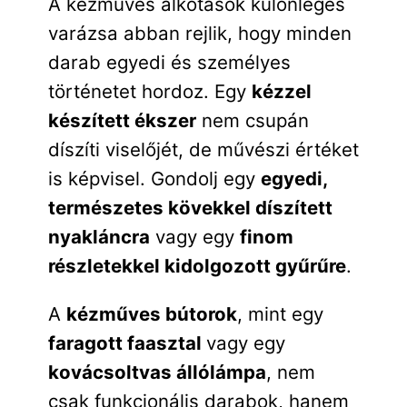
A kézműves alkotások különleges
varázsa abban rejlik, hogy minden
darab egyedi és személyes
történetet hordoz. Egy
kézzel
készített ékszer
nem csupán
díszíti viselőjét, de művészi értéket
is képvisel. Gondolj egy
egyedi,
természetes kövekkel díszített
nyakláncra
vagy egy
finom
részletekkel kidolgozott gyűrűre
.
A
kézműves bútorok
, mint egy
faragott faasztal
vagy egy
kovácsoltvas állólámpa
, nem
csak funkcionális darabok, hanem