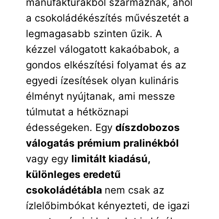
manufaktúrákból származnak, ahol
a csokoládékészítés művészetét a
legmagasabb szinten űzik. A
kézzel válogatott kakaóbabok, a
gondos elkészítési folyamat és az
egyedi ízesítések olyan kulináris
élményt nyújtanak, ami messze
túlmutat a hétköznapi
édességeken. Egy
díszdobozos
válogatás prémium pralinékból
vagy egy
limitált kiadású,
különleges eredetű
csokoládétábla
nem csak az
ízlelőbimbókat kényezteti, de igazi