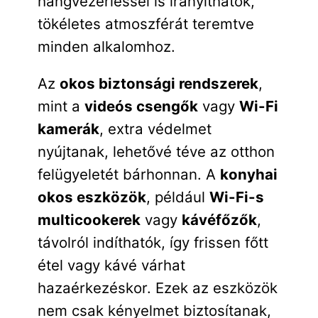
hangvezérléssel is irányíthatók,
tökéletes atmoszférát teremtve
minden alkalomhoz.
Az
okos biztonsági rendszerek
,
mint a
videós csengők
vagy
Wi-Fi
kamerák
, extra védelmet
nyújtanak, lehetővé téve az otthon
felügyeletét bárhonnan. A
konyhai
okos eszközök
, például
Wi-Fi-s
multicookerek
vagy
kávéfőzők
,
távolról indíthatók, így frissen főtt
étel vagy kávé várhat
hazaérkezéskor. Ezek az eszközök
nem csak kényelmet biztosítanak,