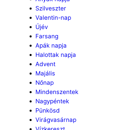
Szilveszter
Valentin-nap
Újév
Farsang
Apák napja
Halottak napja
Advent
Majális
Nőnap
Mindenszentek
Nagypéntek
Pünkösd
Virágvasárnap
Vízkereszt