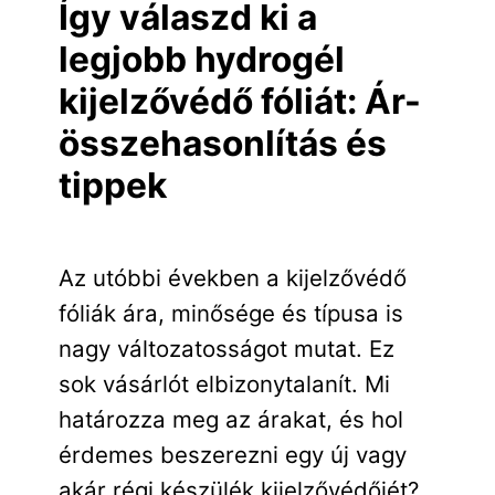
Így válaszd ki a
legjobb hydrogél
kijelzővédő fóliát: Ár-
összehasonlítás és
tippek
Az utóbbi években a kijelzővédő
fóliák ára, minősége és típusa is
nagy változatosságot mutat. Ez
sok vásárlót elbizonytalanít. Mi
határozza meg az árakat, és hol
érdemes beszerezni egy új vagy
akár régi készülék kijelzővédőjét?