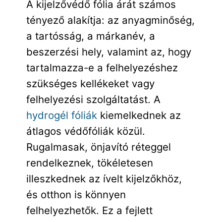
A kijelzővédő fólia árát számos
tényező alakítja: az anyagminőség,
a tartósság, a márkanév, a
beszerzési hely, valamint az, hogy
tartalmazza-e a felhelyezéshez
szükséges kellékeket vagy
felhelyezési szolgáltatást. A
hydrogél fóliák
kiemelkednek az
átlagos védőfóliák közül.
Rugalmasak, önjavító réteggel
rendelkeznek, tökéletesen
illeszkednek az ívelt kijelzőkhöz,
és otthon is könnyen
felhelyezhetők. Ez a fejlett