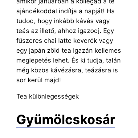
amikor januárban a kollégád a te
ajándékoddal indítja a napját! Ha
tudod, hogy inkább kávés vagy
teás az illető, ahhoz igazodj. Egy
fűszeres chai latte keverék vagy
egy japán zöld tea igazán kellemes
meglepetés lehet. És ki tudja, talán
még közös kávézásra, teázásra is
sor kerül majd!
Tea különlegességek
Gyümölcskosár