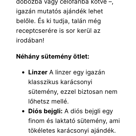
dobozba vagy celofánba kötve –,
igazán mutatós ajándék lehet
belőle. És ki tudja, talán még
receptcserére is sor kerül az
irodában!
Néhány sütemény ötlet:
Linzer
A linzer egy igazán
klasszikus karácsonyi
sütemény, ezzel biztosan nem
lőhetsz mellé.
Diós bejgli:
A diós bejgli egy
finom és laktató sütemény, ami
tökéletes karácsonyi ajándék.