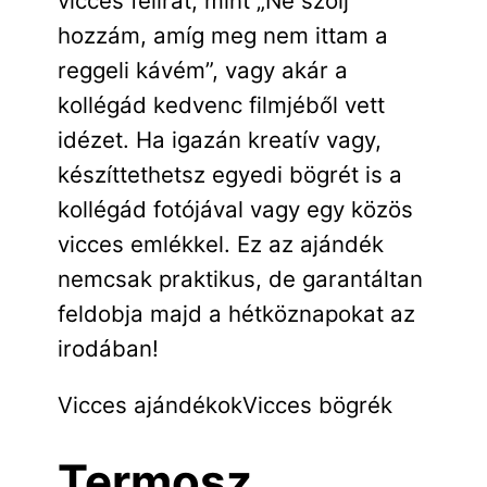
vicces felirat, mint „Ne szólj
hozzám, amíg meg nem ittam a
reggeli kávém”, vagy akár a
kollégád kedvenc filmjéből vett
idézet. Ha igazán kreatív vagy,
készíttethetsz egyedi bögrét is a
kollégád fotójával vagy egy közös
vicces emlékkel. Ez az ajándék
nemcsak praktikus, de garantáltan
feldobja majd a hétköznapokat az
irodában!
Vicces ajándékok
Vicces bögrék
Termosz