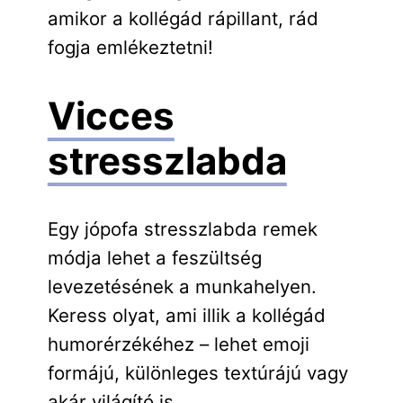
amikor a kollégád rápillant, rád
fogja emlékeztetni!
Vicces
stresszlabda
Egy jópofa stresszlabda remek
módja lehet a feszültség
levezetésének a munkahelyen.
Keress olyat, ami illik a kollégád
humorérzékéhez – lehet emoji
formájú, különleges textúrájú vagy
akár világító is.