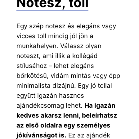
Notesz, toll
Egy szép notesz és elegáns vagy
vicces toll mindig jól jön a
munkahelyen. Válassz olyan
noteszt, ami illik a kollégád
stílusához – lehet elegáns
bőrkötésű, vidám mintás vagy épp
minimalista dizájnú. Egy jó tollal
együtt igazán hasznos
ajándékcsomag lehet.
Ha igazán
kedves akarsz lenni, beleírhatsz
az első oldalra egy személyes
jókívánságot is.
Ez az ajándék