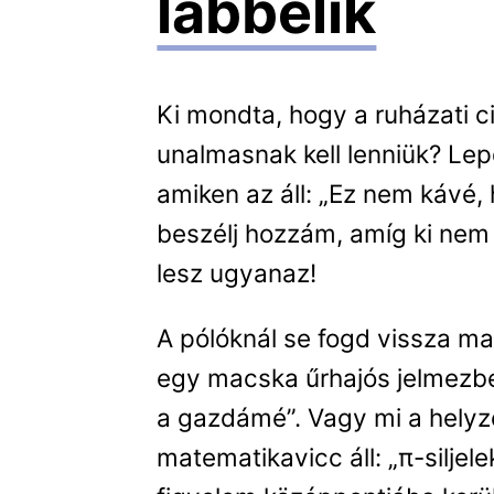
lábbelik
Ki mondta, hogy a ruházati 
unalmasnak kell lenniük? Lep
amiken az áll: „Ez nem kávé,
beszélj hozzám, amíg ki nem 
lesz ugyanaz!
A pólóknál se fogd vissza ma
egy macska űrhajós jelmezbe
a gazdámé”. Vagy mi a helyz
matematikavicc áll: „π-siljele