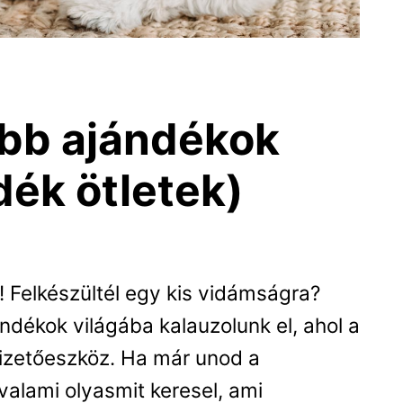
ebb ajándékok
dék ötletek)
 Felkészültél egy kis vidámságra?
ndékok világába kalauzolunk el, ahol a
fizetőeszköz. Ha már unod a
alami olyasmit keresel, ami