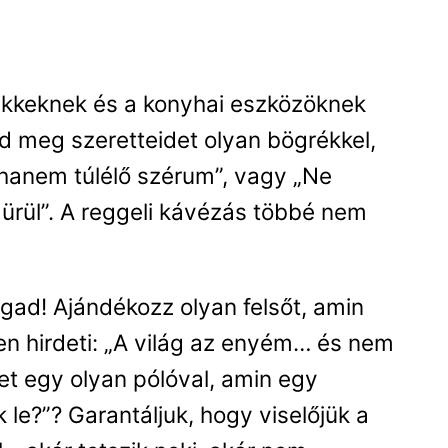
cikkeknek és a konyhai eszközöknek
d meg szeretteidet olyan bögrékkel,
 hanem túlélő szérum”, vagy „Ne
ürül”. A reggeli kávézás többé nem
gad! Ajándékozz olyan felsőt, amin
n hirdeti: „A világ az enyém… és nem
et egy olyan pólóval, amin egy
k le?”? Garantáljuk, hogy viselőjük a