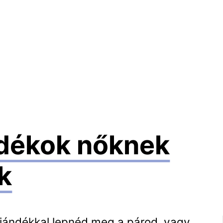
ndékok nőknek
k
ajándékkal lepnéd meg a párod, vagy