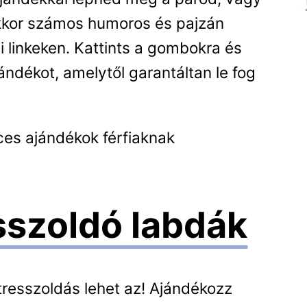
kkor számos humoros és pajzán
i linkeken. Kattints a gombokra és
ndékot, amelytől garantáltan le fog
ces ajándékok férfiaknak
sszoldó labdák
tresszoldás lehet az! Ajándékozz