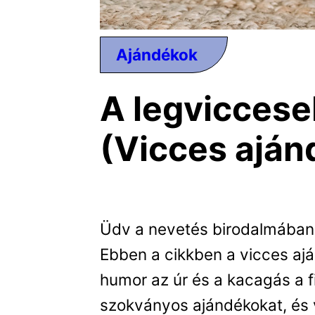
Ajándékok
A legvicces
(Vicces aján
Üdv a nevetés birodalmában!
Ebben a cikkben a vicces ajá
humor az úr és a kacagás a 
szokványos ajándékokat, és v