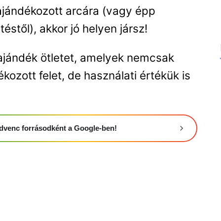
ajándékozott arcára (vagy épp
stől), akkor jó helyen jársz!
ajándék ötletet, amelyek nemcsak
kozott felet, de használati értékük is
 kedvenc forrásodként a Google-ben!