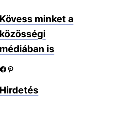
Kövess minket a
közösségi
médiában is
book oldalunk
Pinterest oldalunk
Hirdetés