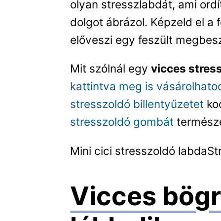
olyan stresszlabdát, ami ord
dolgot ábrázol. Képzeld el a 
előveszi egy feszült megbes
Mit szólnál egy
vicces stres
kattintva meg is vásárolhato
stresszoldó billentyűzetet
ko
stresszoldó gombát
természe
Mini cici stresszoldó labda
St
Vicces bögr