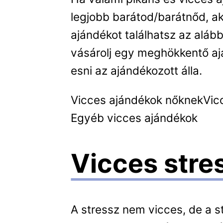
legjobb barátod/barátnőd, a
ajándékot találhatsz az alább
vásárolj egy meghökkentő ajá
esni az ajándékozott álla.
Vicces ajándékok nőknek
Vic
Egyéb vicces ajándékok
Vicces stre
A stressz nem vicces, de a s