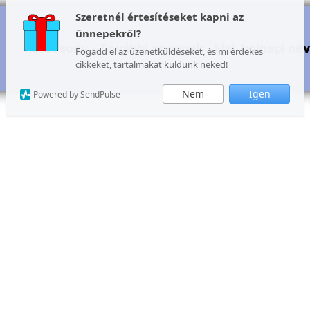
Szeretnél értesítéseket kapni az
ünnepekről?
Karácsony
További ünnepek
Mai, holnapi né
Fogadd el az üzenetküldéseket, és mi érdekes
cikkeket, tartalmakat küldünk neked!
Nem
Igen
Powered by SendPulse