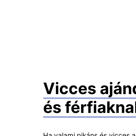
Vicces ajá
és férfiakna
Ha valami pikáns és vicces 