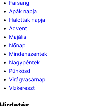
Farsang
Apák napja
Halottak napja
Advent
Majális
Nőnap
Mindenszentek
Nagypéntek
Pünkösd
Virágvasárnap
Vízkereszt
Hirdetés