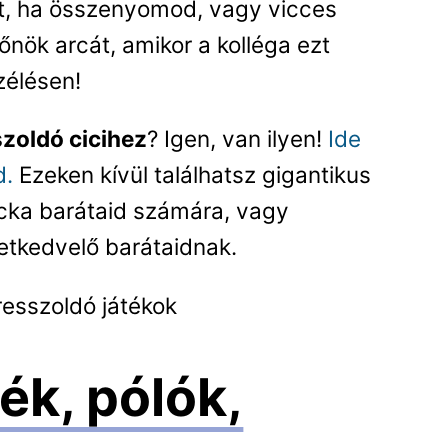
ít, ha összenyomod, vagy vicces
főnök arcát, amikor a kolléga ezt
zélésen!
szoldó cicihez
? Igen, van ilyen!
Ide
d.
Ezeken kívül találhatsz gigantikus
cka barátaid számára, vagy
tkedvelő barátaidnak.
resszoldó játékok
ék, pólók,