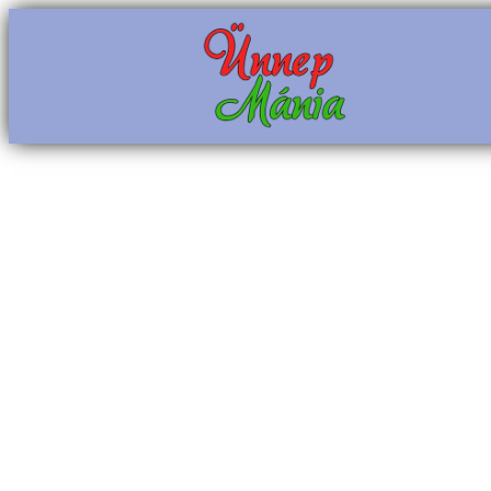
Ugrás
a
tartalomhoz