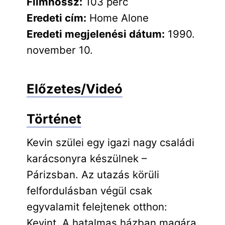
Filmhossz:
103 perc
Eredeti cím:
Home Alone
Eredeti megjelenési dátum:
1990.
november 10.
Előzetes/Videó
Történet
Kevin szülei egy igazi nagy családi
karácsonyra készülnek –
Párizsban. Az utazás körüli
felfordulásban végül csak
egyvalamit felejtenek otthon:
Kevint. A hatalmas házban magára