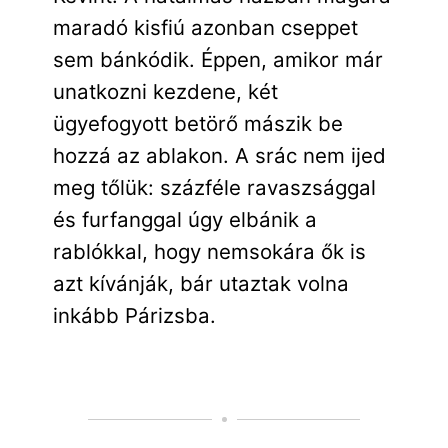
maradó kisfiú azonban cseppet
sem bánkódik. Éppen, amikor már
unatkozni kezdene, két
ügyefogyott betörő mászik be
hozzá az ablakon. A srác nem ijed
meg tőlük: százféle ravaszsággal
és furfanggal úgy elbánik a
rablókkal, hogy nemsokára ők is
azt kívánják, bár utaztak volna
inkább Párizsba.