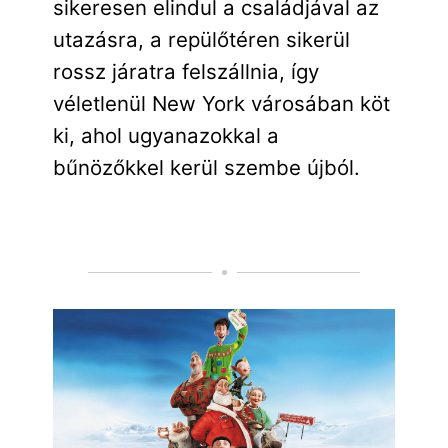
sikeresen elindul a családjával az
utazásra, a repülőtéren sikerül
rossz járatra felszállnia, így
véletlenül New York városában köt
ki, ahol ugyanazokkal a
bűnözőkkel kerül szembe újból.