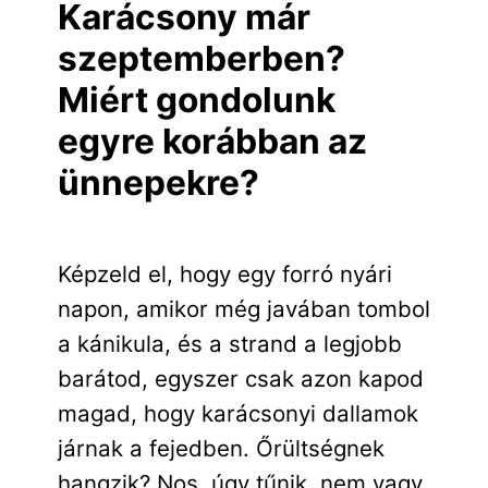
Karácsony már
szeptemberben?
Miért gondolunk
egyre korábban az
ünnepekre?
Képzeld el, hogy egy forró nyári
napon, amikor még javában tombol
a kánikula, és a strand a legjobb
barátod, egyszer csak azon kapod
magad, hogy karácsonyi dallamok
járnak a fejedben. Őrültségnek
hangzik? Nos, úgy tűnik, nem vagy