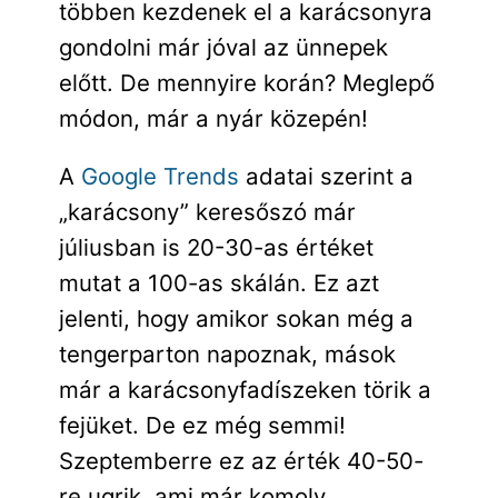
többen kezdenek el a karácsonyra
gondolni már jóval az ünnepek
előtt. De mennyire korán? Meglepő
módon, már a nyár közepén!
A
Google Trends
adatai szerint a
„karácsony” keresőszó már
júliusban is 20-30-as értéket
mutat a 100-as skálán. Ez azt
jelenti, hogy amikor sokan még a
tengerparton napoznak, mások
már a karácsonyfadíszeken törik a
fejüket. De ez még semmi!
Szeptemberre ez az érték 40-50-
re ugrik, ami már komoly