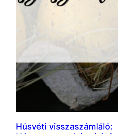
Húsvéti visszaszámláló: