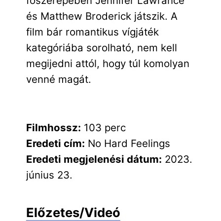
főszerepében Jennifer Lawrance
és Matthew Broderick játszik. A
film bár romantikus vígjáték
kategóriába sorolható, nem kell
megijedni attól, hogy túl komolyan
venné magát.
Filmhossz:
103 perc
Eredeti cím:
No Hard Feelings
Eredeti megjelenési dátum:
2023.
június 23.
Előzetes/Videó