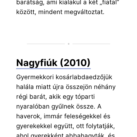
barátság, ami kialakul a két „fiatal”
között, mindent megváltoztat.
Nagyfiúk (2010)
Gyermekkori kosárlabdaedzőjük
halála miatt újra összejön néhány
régi barát, akik egy tóparti
nyaralóban gyűlnek össze. A
haverok, immár feleségekkel és
gyerekekkel együtt, ott folytatják,
ahol gyerekként abbahagyták, és