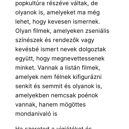
popkultúra részéve váltak, de
olyanok is, amelyeket ma még
lehet, hogy kevesen ismernek.
Olyan filmek, amelyeken zseniális
színészek és rendezők vagy
kevésbé ismert nevek dolgoztak
együtt, hogy megnevettessenek
minket. Vannak a listán filmek,
amelyek nem félnek kifigurázni
senkit és semmit és olyanok is,
amelyekben nemcsak poénok
vannak, hanem mögöttes
mondanivaló is
Ha szereted a vígjátékot és