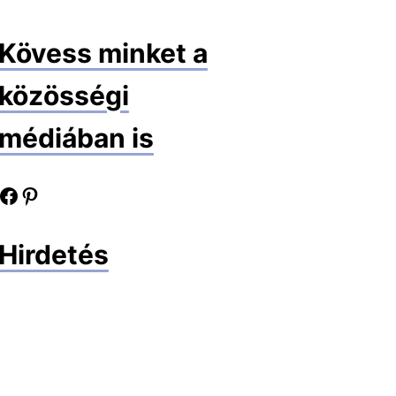
Kövess minket a
közösségi
médiában is
book oldalunk
Pinterest oldalunk
Hirdetés