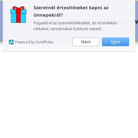
Szeretnél értesítéseket kapni az
ünnepekről?
Karácsony
További ünnepek
Mai, holnapi né
Fogadd el az üzenetküldéseket, és mi érdekes
cikkeket, tartalmakat küldünk neked!
Nem
Igen
Powered by SendPulse