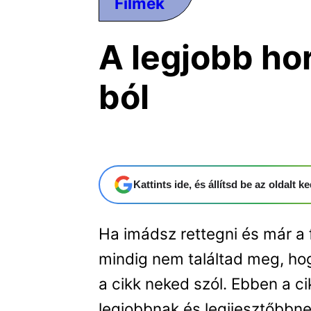
Filmek
A legjobb ho
ból
Kattints ide, és állítsd be az oldalt
Ha imádsz rettegni és már a 
mindig nem találtad meg, hog
a cikk neked szól. Ebben a c
legjobbnak és legijesztőbbnek