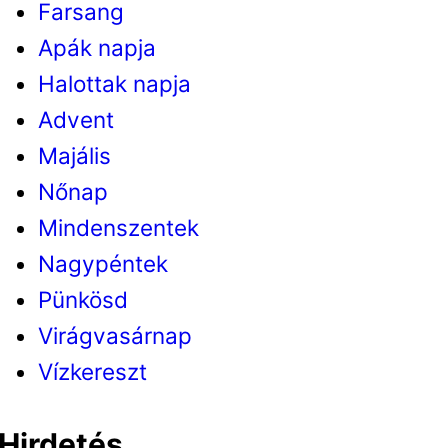
Farsang
Apák napja
Halottak napja
Advent
Majális
Nőnap
Mindenszentek
Nagypéntek
Pünkösd
Virágvasárnap
Vízkereszt
Hirdetés