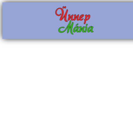
Ugrás
a
tartalomhoz