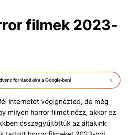
rror filmek 2023-
 kedvenc forrásodként a Google-ben!
fél internetet végignézted, de még
y milyen horror filmet nézz, akkor ez
ikkben összegyűjtöttük az általunk
 tartott horror filmeket 2023-ból.