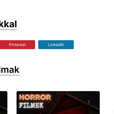
kkal
Pinterest
LinkedIn
lmak