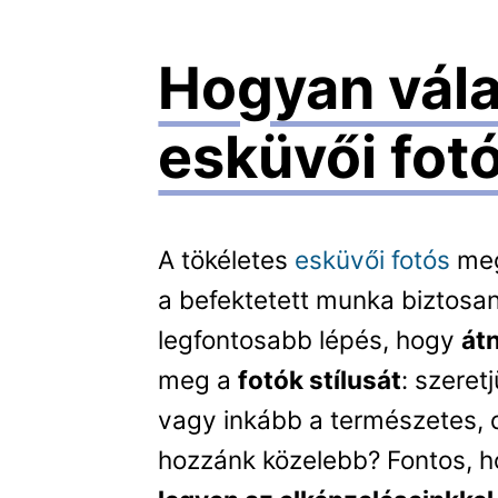
Hogyan vála
esküvői fot
A tökéletes
esküvői fotós
meg
a befektetett munka biztosan
legfontosabb lépés, hogy
át
meg a
fotók stílusát
: szeret
vagy inkább a természetes, 
hozzánk közelebb? Fontos, 