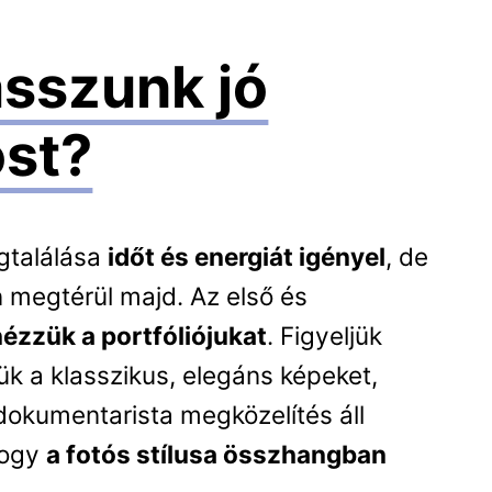
sszunk jó
óst?
találása
időt és energiát igényel
, de
 megtérül majd. Az első és
nézzük a portfóliójukat
. Figyeljük
jük a klasszikus, elegáns képeket,
dokumentarista megközelítés áll
hogy
a fotós stílusa összhangban