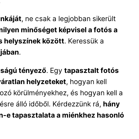
.
nkáját
, ne csak a legjobban sikerült
milyen minőséget képvisel a fotós a
 helyszínek között
. Keressük a
ájában
.
osságú tényező
. Egy
tapasztalt fotós
 váratlan helyzeteket
, hogyan kell
tozó körülményekhez, és hogyan kell a
ésre álló időből. Kérdezzünk rá,
hány
n-e tapasztalata a miénkhez hasonló