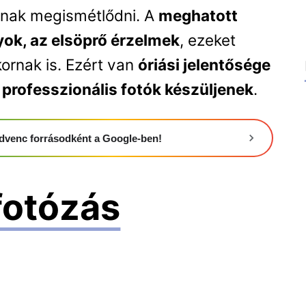
nak megismétlődni. A
meghatott
yok, az elsöprő érzelmek
, ezeket
ornak is. Ezért van
óriási jelentősége
professzionális fotók készüljenek
.
 kedvenc forrásodként a Google-ben!
fotózás