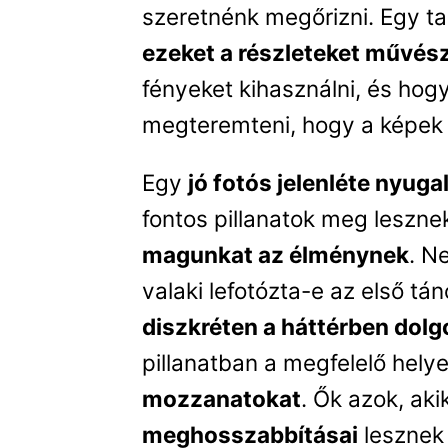
szeretnénk megőrizni. Egy ta
ezeket a részleteket művés
fényeket kihasználni, és hog
megteremteni, hogy a képek
Egy
jó fotós jelenléte nyuga
fontos pillanatok meg lesznek
magunkat az élménynek
. N
valaki lefotózta-e az első tá
diszkréten a háttérben dolg
pillanatban a megfelelő hely
mozzanatokat
. Ők azok, aki
meghosszabbításai
lesznek