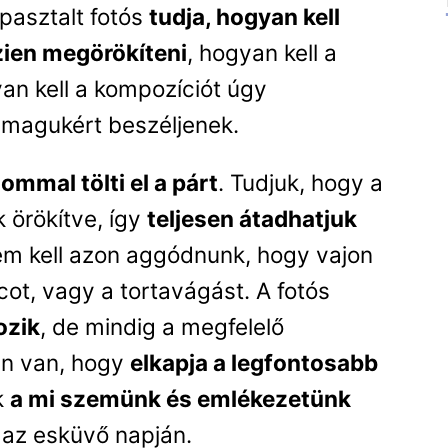
pasztalt fotós
tudja, hogyan kell
zien megörökíteni
, hogyan kell a
yan kell a kompozíciót úgy
 magukért beszéljenek.
lommal tölti el a párt
. Tudjuk, hogy a
 örökítve, így
teljesen átadhatjuk
em kell azon aggódnunk, hogy vajon
ncot, vagy a tortavágást. A fotós
ozik
, de mindig a megfelelő
en van, hogy
elkapja a legfontosabb
k
a mi szemünk és emlékezetünk
 az esküvő napján.