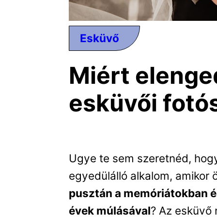
Esküvő
Miért elenge
esküvői fotó
Ugye te sem szeretnéd, hogy
egyedülálló alkalom, amikor
pusztán a memóriátokban él
évek múlásával
? Az esküvő n