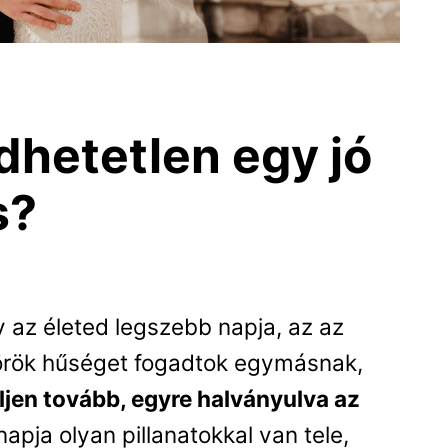
dhetetlen egy jó
s?
 az életed legszebb napja, az az
 örök hűséget fogadtok egymásnak,
jen tovább, egyre halványulva az
apja olyan pillanatokkal van tele,