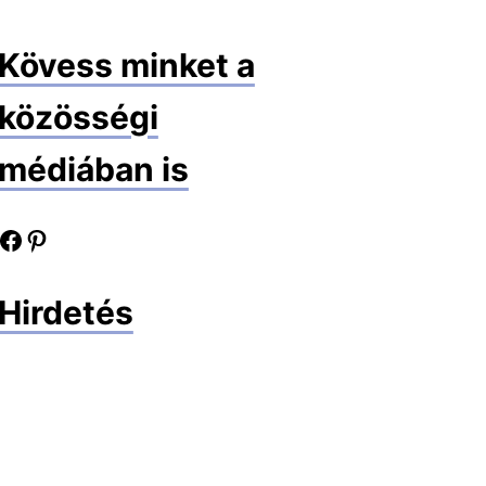
Kövess minket a
közösségi
médiában is
book oldalunk
Pinterest oldalunk
Hirdetés