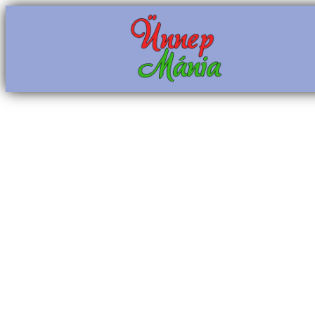
Ugrás
a
tartalomhoz