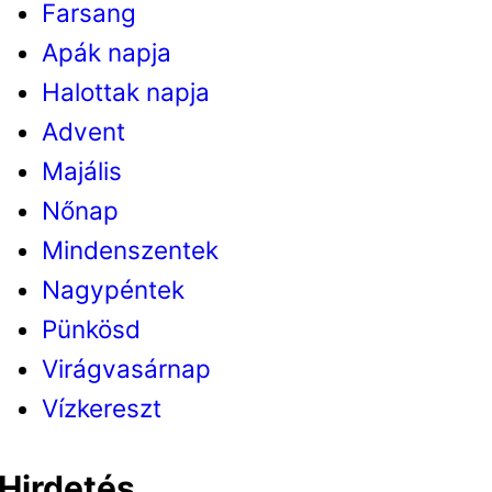
Farsang
Apák napja
Halottak napja
Advent
Majális
Nőnap
Mindenszentek
Nagypéntek
Pünkösd
Virágvasárnap
Vízkereszt
Hirdetés