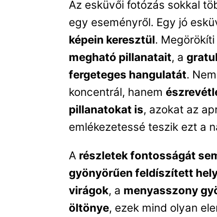
Az esküvői fotózás sokkal tö
egy eseményről. Egy jó eskü
képein keresztül
. Megörökíti
megható pillanatait
, a
gratu
fergeteges hangulatát
. Nem
koncentrál, hanem
észrevétl
pillanatokat is
, azokat az a
emlékezetessé teszik ezt a n
A
részletek fontosságát s
gyönyörűen feldíszített hel
virágok
, a
menyasszony gyö
öltönye
, ezek mind olyan el