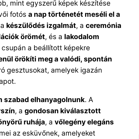
bb, mint egyszerű képek készítése
vői fotós
a nap történetét meséli el a
 a
készülődés izgalmát
, a
ceremónia
lációk örömét
, és a
lakodalom
 csupán a beállított képekre
enül örökíti meg a valódi, spontán
pró gesztusokat, amelyek igazán
apot.
em szabad elhanyagolnunk
. A
yszín
, a
gondosan kiválasztott
nyörű ruhája
, a
vőlegény elegáns
emei az esküvőnek, amelyeket