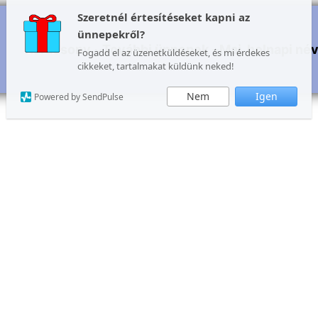
Szeretnél értesítéseket kapni az
ünnepekről?
Karácsony
További ünnepek
Mai, holnapi né
Fogadd el az üzenetküldéseket, és mi érdekes
cikkeket, tartalmakat küldünk neked!
Nem
Igen
Powered by SendPulse