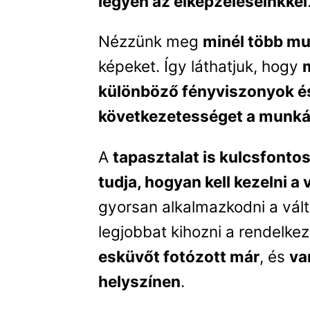
legyen az elképzeléseinkkel
Nézzünk meg
minél több mu
képeket. Így láthatjuk, hogy
különböző fényviszonyok és
következetességet a munk
A
tapasztalat is kulcsfont
tudja, hogyan kell kezelni a
gyorsan alkalmazkodni a vál
legjobbat kihozni a rendelkez
esküvőt fotózott már
, és
va
helyszínen
.