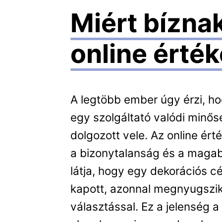
Miért bízna
online érté
A legtöbb ember úgy érzi, h
egy szolgáltató valódi minős
dolgozott vele. Az online ért
a bizonytalanság és a magabi
látja, hogy egy dekorációs c
kapott, azonnal megnyugszik:
választással. Ez a jelenség 