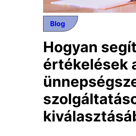
Blog
Hogyan segí
értékelések 
ünnepségsz
szolgáltatás
kiválasztásá