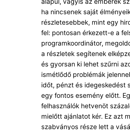
alapul, vagyis az emberek sz
ha nincsenek saját élményei
részletesebbek, mint egy hir
fel: pontosan érkezett-e a fe
programkoordinátor, megoldo
a részletek segítenek elképz
és gyorsan ki lehet szűrni az
ismétlődő problémák jelenne
időt, pénzt és idegeskedést 
egy fontos esemény előtt. Eg
felhasználók hetvenöt százalé
mielőtt ajánlatot kér. Ez azt
szabványos része lett a vás