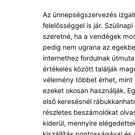
Az ünnepségszervezés izgal
felelősséggel is jár. Szülinap
szeretné, ha a vendégek mos
pedig nem ugrana az egekbe. 
internethez fordulnak útmutat
értékelés között találják ma
vélemény többet érhet, mint 
ezeket okosan használják. Eg
első keresésnél rábukkanhat
részletes beszámolókat olvas
kiderül, mennyire elégedette
kiszállítás pontosságával és