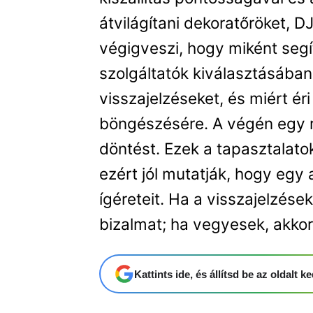
átvilágítani dekoratőröket, DJ
végigveszi, hogy miként segí
szolgáltatók kiválasztásában
visszajelzéseket, és miért é
böngészésére. A végén egy r
döntést. Ezek a tapasztalato
ezért jól mutatják, hogy egy 
ígéreteit. Ha a visszajelzése
bizalmat; ha vegyesek, akkor
Kattints ide, és állítsd be az oldalt