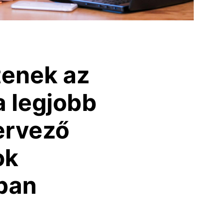
tenek az
a legjobb
ervező
ok
ban