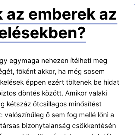
k az emberek az
kelésekben?
ogy egymaga nehezen ítélheti meg
égét, főként akkor, ha még sosem
ékelések éppen ezért töltenek be hidat
ztos döntés között. Amikor valaki
ég kétszáz ötcsillagos minősítést
 valószínűleg ő sem fog mellé lőni a
a társas bizonytalanság csökkentésén