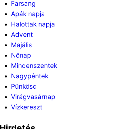
Farsang
Apák napja
Halottak napja
Advent
Majális
Nőnap
Mindenszentek
Nagypéntek
Pünkösd
Virágvasárnap
Vízkereszt
Hirdetés