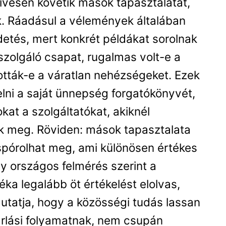
ívesen követik mások tapasztalatát,
k. Ráadásul a vélemények általában
detés, mert konkrét példákat sorolnak
lszolgáló csapat, rugalmas volt-e a
tták-e a váratlan nehézségeket. Ezek
elni a saját ünnepség forgatókönyvét,
okat a szolgáltatókat, akiknél
k meg. Röviden: mások tapasztalata
spórolhat meg, ami különösen értékes
y országos felmérés szerint a
ka legalább öt értékelést elolvas,
 mutatja, hogy a közösségi tudás lassan
árlási folyamatnak, nem csupán