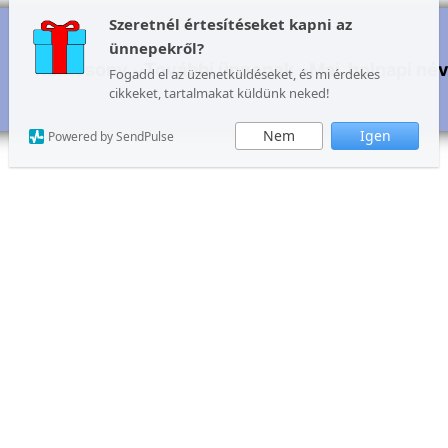
Szeretnél értesítéseket kapni az
ünnepekről?
Karácsony
További ünnepek
Mai, holnapi né
Fogadd el az üzenetküldéseket, és mi érdekes
cikkeket, tartalmakat küldünk neked!
Nem
Igen
Powered by SendPulse