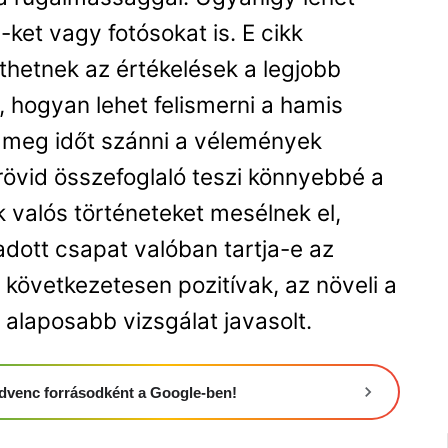
-ket vagy fotósokat is. E cikk
thetnek az értékelések a legjobb
, hogyan lehet felismerni a hamis
ri meg időt szánni a vélemények
övid összefoglaló teszi könnyebbé a
k valós történeteket mesélnek el,
adott csapat valóban tartja-e az
k következetesen pozitívak, az növeli a
 alaposabb vizsgálat javasolt.
 kedvenc forrásodként a Google-ben!