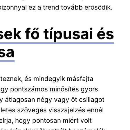
izonnyal ez a trend tovább erősödik.
ek fő típusai és
sa
léteznek, és mindegyik másfajta
 vagy pontszámos minősítés gyors
ogy átlagosan négy vagy öt csillagot
zletes szöveges visszajelzés ennél
eírja, hogy pontosan miért volt