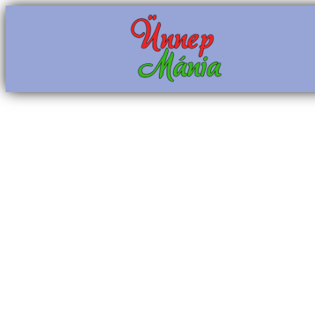
Ugrás
a
tartalomhoz