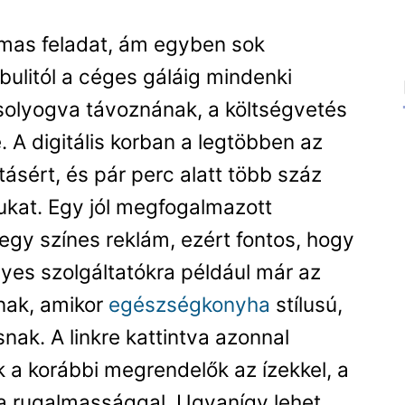
mas feladat, ám egyben sok
i bulitól a céges gáláig mindenki
olyogva távoznának, a költségvetés
A digitális korban a legtöbben az
ásért, és pár perc alatt több száz
gukat. Egy jól megfogalmazott
egy színes reklám, ezért fontos, hogy
yes szolgáltatókra például már az
nak, amikor
egészségkonyha
stílusú,
nak. A linkre kattintva azonnal
k a korábbi megrendelők az ízekkel, a
 a rugalmassággal. Ugyanígy lehet