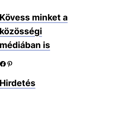
Kövess minket a
közösségi
médiában is
book oldalunk
Pinterest oldalunk
Hirdetés