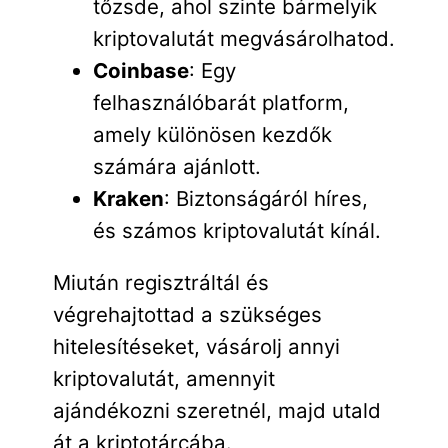
tőzsde, ahol szinte bármelyik
kriptovalutát megvásárolhatod.
Coinbase
: Egy
felhasználóbarát platform,
amely különösen kezdők
számára ajánlott.
Kraken
: Biztonságáról híres,
és számos kriptovalutát kínál.
Miután regisztráltál és
végrehajtottad a szükséges
hitelesítéseket, vásárolj annyi
kriptovalutát, amennyit
ajándékozni szeretnél, majd utald
át a kriptotárcába.